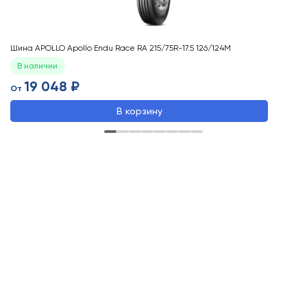
Шина APOLLO Apollo Endu Race RA 215/75R-17.5 126/124M
Ши
В наличии
19 048 ₽
От
О
В корзину