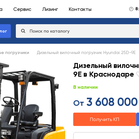
а
Сервис
Лизинг
Контакты
8
лог
е погрузчики
Дизельный вилочный погрузчик Hyundai 25D-9E
Дизельный вилочн
9E в Краснодаре
В наличии
3 608 000
От
Получить КП