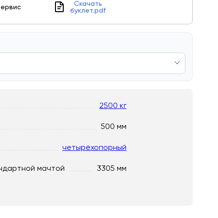
Скачать
ервис
буклет.pdf
2500 кг
500 мм
четырёхопорный
ндартной мачтой
3305 мм