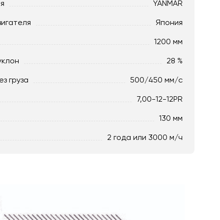
ля
YANMAR
вигателя
Япония
1200 мм
уклон
28 %
ез груза
500/450 мм/с
7,00-12-12PR
130 мм
2 года или 3000 м/ч