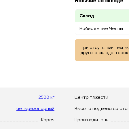
Наличие на складе
Склад
Набережные Челны
При отсутствии техник
другого склада в срок 
2500 кг
Центр тяжести
четырёхопорный
Высота подъема со ста
Корея
Производитель