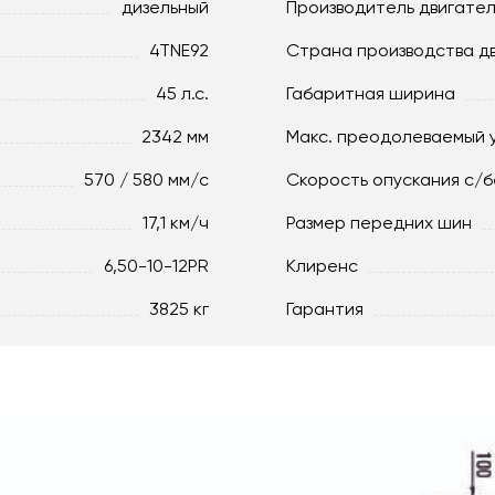
дизельный
Производитель двигате
4TNE92
Страна производства д
45 л.с.
Габаритная ширина
2342 мм
Макс. преодолеваемый 
570 / 580 мм/с
Скорость опускания c/б
17,1 км/ч
Размер передних шин
6,50-10-12PR
Клиренс
3825 кг
Гарантия