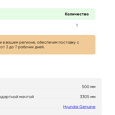
Количество
1
и в вашем регионе, обеспечим поставку с
от 3 до 7 рабочих дней.
500 мм
ндартной мачтой
3305 мм
Hyundai Genuine