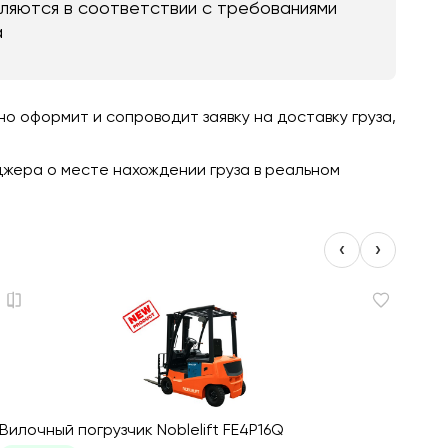
яются в соответствии с требованиями
а
 оформит и сопроводит заявку на доставку груза,
джера о месте нахождении груза в реальном
‹
›
Вилочный погрузчик Noblelift FE4P16Q
Трехо