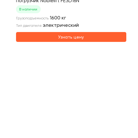
погрузчик Noblelift FE3D16N
В наличии
1600
кг
Грузоподъемность
электрический
Тип двигателя
Узнать цену