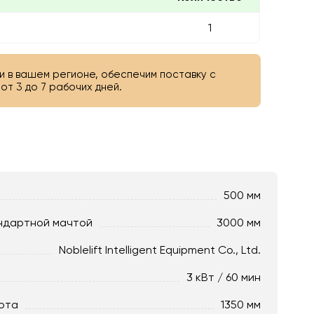
1
и в вашем регионе, обеспечим поставку с
от 3 до 7 рабочих дней.
500 мм
ндартной мачтой
3000 мм
Noblelift Intelligent Equipment Co., Ltd.
3 кВт / 60 мин
ота
1350 мм