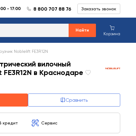
8 800 707 88 76
:00 - 17:00
Заказать звонок
Найти
Корзина
зчик Noblelift FE3R12N
трический вилочный
ft FE3R12N в Краснодаре
Сравнить
В кредит
Сервис