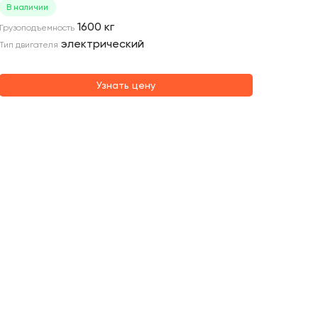
погруз
В наличии
В нали
1600
кг
Грузоподъемность
электрический
Тип двиг
Тип двигателя
Грузопо
Узнать цену