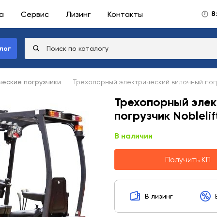
а
Сервис
Лизинг
Контакты
8
лог
еские погрузчики
Трехопорный электрический вилочный погру
Трехопорный элек
погрузчик Nobleli
В наличии
Получить КП
В лизинг