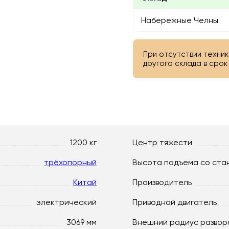
Набережные Челны
При отсутствии техник
другого склада в срок 
1200 кг
Центр тяжести
трёхопорный
Высота подъема со ста
Китай
Производитель
электрический
Приводной двигатель
3069 мм
Внешний радиус развор