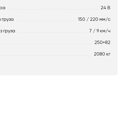
ра
24 В
 груза
150 / 220 мм/с
з груза
7 / 9 км/ч
250×82
2080 кг