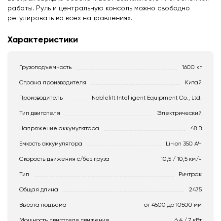
работы. Руль и центральную консоль можно свободно
регулировать во всех направлениях.
Характеристики
Грузоподъемность
1600 кг
Страна производителя
Китай
Производитель
Noblelift Intelligent Equipment Co., Ltd.
Тип двигателя
Электрический
Напряжение аккумулятора
48 В
Емкость аккумулятора
Li-ion 350 АЧ
Скорость движения c/без груза
10,5 / 10,5 км/ч
Тип
Ричтрак
Общая длина
2475
Высота подъема
от 4500 до 10500 мм
Мощность двигателя движения
6.4 / 7 кВт