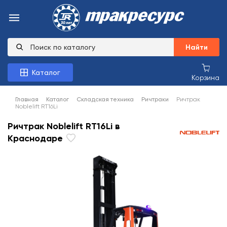
Найти
Каталог
Корзина
Главная
Каталог
Складская техника
Ричтраки
Ричтрак
Noblelift RT16Li
Ричтрак Noblelift RT16Li в
Краснодаре