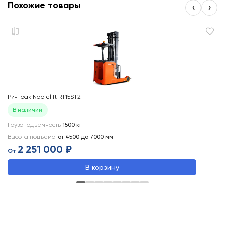
Похожие товары
‹
›
Ричтрак Noblelift RT15ST2
Ри
В наличии
Грузоподъемность
1500
кг
Вы
Высота подъема
от 4500 до 7000
мм
Гр
2 251 000 ₽
От
О
В корзину