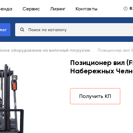
ренда
Сервис
Лизинг
Контакты
8
лог
сное оборудование на вилочный погрузчик
Позиционер вил (
Позиционер вил (F
Набережных Челн
Получить КП