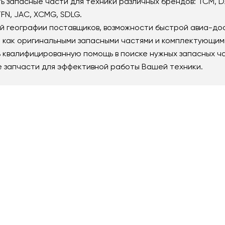
запасные части для техники различных брендов: TCM, DAL
 TFN, JAC, XCMG, SDLG.
й географии поставщиков, возможности быстрой авиа-до
как оригинальными запасными частями и комплектующими,
 квалифицированную помощь в поиске нужных запасных ча
е запчасти для эффективной работы Вашей техники.