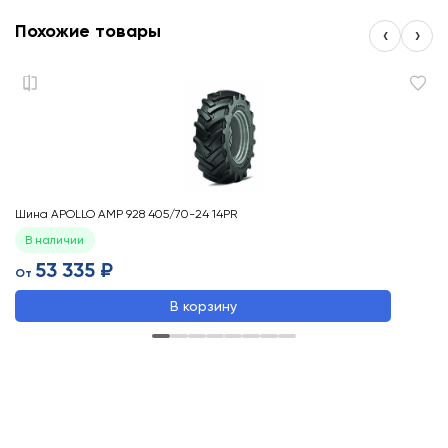
Похожие товары
‹
›
Шина APOLLO AMP 928 405/70-24 14PR
Ши
В наличии
53 335 ₽
От
О
В корзину