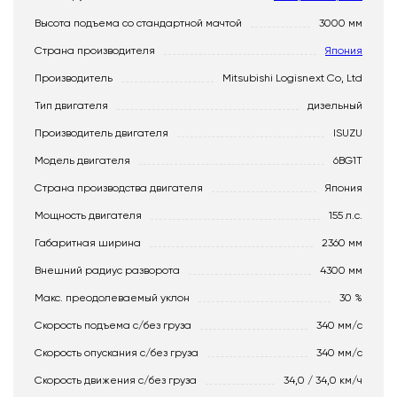
Высота подъема со стандартной мачтой
3000 мм
Страна производителя
Япония
Производитель
Mitsubishi Logisnext Co, Ltd
Тип двигателя
дизельный
Производитель двигателя
ISUZU
Модель двигателя
6BG1T
Страна производства двигателя
Япония
Мощность двигателя
155 л.с.
Габаритная ширина
2360 мм
Внешний радиус разворота
4300 мм
Макс. преодолеваемый уклон
30 %
Скорость подъема с/без груза
340 мм/с
Скорость опускания c/без груза
340 мм/с
Скорость движения c/без груза
34,0 / 34,0 км/ч