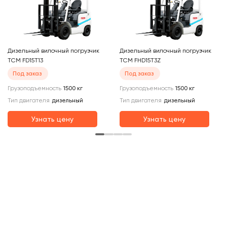
Дизельный вилочный погрузчик
Дизельный вилочный погрузчик
Ди
TCM FD15T13
TCM FHD15T3Z
TC
Под заказ
Под заказ
Грузоподъемность
1500
кг
Грузоподъемность
1500
кг
Ти
Тип двигателя
дизельный
Тип двигателя
дизельный
Гр
Узнать цену
Узнать цену