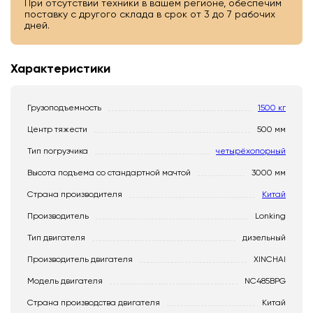
При отсутствии техники в вашем регионе, обеспечим
поставку с другого склада в срок от 3 до 7 рабочих
дней.
Характеристики
Грузоподъемность
1500 кг
Центр тяжести
500 мм
Тип погрузчика
четырёхопорный
Высота подъема со стандартной мачтой
3000 мм
Страна производителя
Китай
Производитель
Lonking
Тип двигателя
дизельный
Производитель двигателя
XINCHAI
Модель двигателя
NC485BPG
Страна производства двигателя
Китай