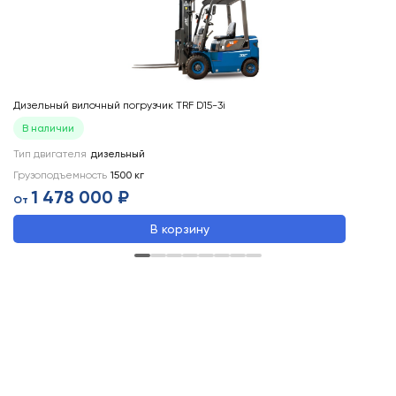
Дизельный вилочный погрузчик TRF D15-3i
Ди
В наличии
Тип двигателя
дизельный
Ти
Грузоподъемность
1500
кг
Гр
1 478 000 ₽
От
О
В корзину