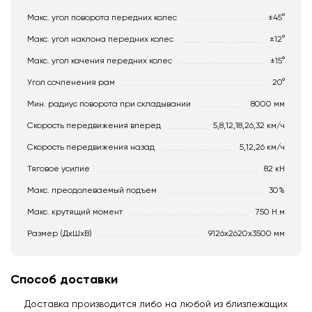
Макс. угол поворота передних колес
±45°
Макс. угол наклона передних колес
±12°
Макс. угол качения передних колес
±15°
Угол сочленения рам
20°
Мин. радиус поворота при складывании
8000 мм
Скорость передвижения вперед
5,8,12,18,26,32 км/ч
Скорость передвижения назад
5,12,26 км/ч
Тяговое усилие
82 кН
Макс. преодолеваемый подъем
30%
Макс. крутящий момент
750 Н.м
Размер (ДхШхВ)
9126х2620х3500 мм
Способ доставки
Доставка производится либо на любой из близлежащих