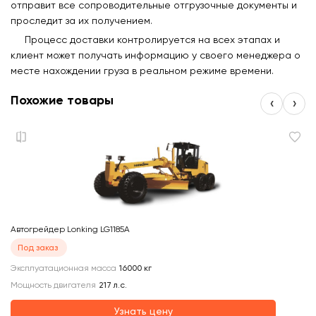
отправит все сопроводительные отгрузочные документы и
проследит за их получением.
Процесс доставки контролируется на всех этапах и
клиент может получать информацию у своего менеджера о
месте нахождении груза в реальном режиме времени.
Похожие товары
‹
›
Автогрейдер Lonking LG1185A
Ав
Под заказ
Эксплуатационная масса
16000
кг
Эк
Мощность двигателя
217
л.с.
Мо
Узнать цену