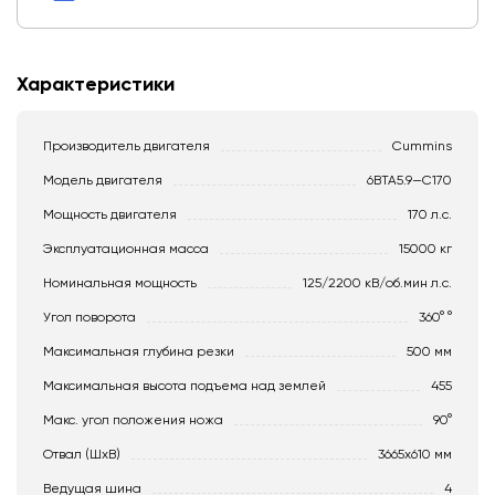
Характеристики
Производитель двигателя
Cummins
Модель двигателя
6BTA5.9—C170
Мощность двигателя
170 л.с.
Эксплуатационная масса
15000 кг
Номинальная мощность
125/2200 кВ/об.мин л.с.
Угол поворота
360° °
Максимальная глубина резки
500 мм
Максимальная высота подъема над землей
455
Макс. угол положения ножа
90°
Отвал (ШхВ)
3665х610 мм
Ведущая шина
4