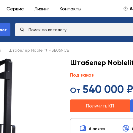
Сервис
Лизинг
Контакты
8
лог
ы
Штабелер Noblelift PSE06NCB
Штабелер Nobleli
Под заказ
540 000 ₽
От
Получить КП
В лизинг