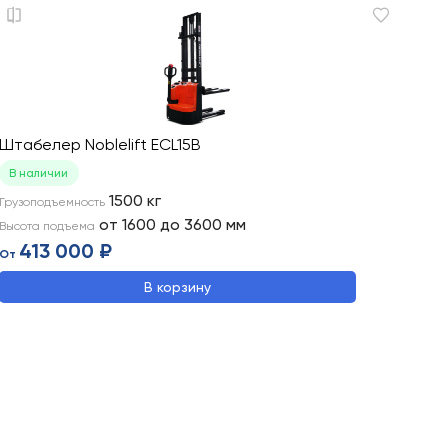
Штабелер Noblelift ECL15B
Штабел
В наличии
В нали
1500
кг
Грузоподъемность
Высота 
от 1600 до 3600
мм
Высота подъема
Грузопо
413 000 ₽
327
От
От
В корзину