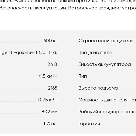
ине). Ручка оснащена кнопками противоотката и замедле
 безопасность эксплуатации. Встроенное зарядное устро
600 кг
Страна производителя
lligent Equipment Co., Ltd.
Тип двигателя
24 В
Емкость аккумулятора
4,5 км/ч
Тип
2165
Высота подъема
0,75 кВт
Мощность двигателя по
802 мм
Рабочий коридор с палл
1175 кг
Гарантия