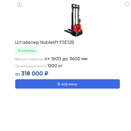
Штабелер Noblelift PSE12B
В наличии
от 1600 до 3600
мм
Высота подъема
1200
кг
Грузоподъемность
318 000 ₽
От
В корзину