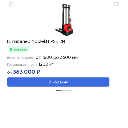
Штабелер Noblelift PSE12N
В наличии
от 1600 до 3600
мм
Высота подъема
1200
кг
Грузоподъемность
363 000 ₽
От
В корзину