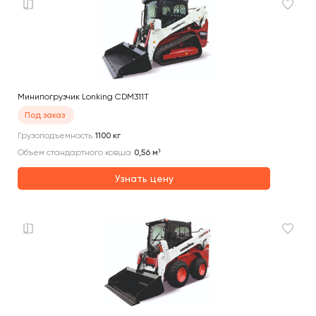
Минипогрузчик Lonking CDM311T
Под заказ
Грузоподъемность
1100
кг
Объем стандартного ковша
0,56
м³
Узнать цену