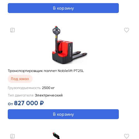
В корзину
Транспортировщик паллет Noblelift PT25L
Под заказ
Грузоподъемность
2500
кг
Тип двигателя
Электрический
827 000 ₽
От
В корзину