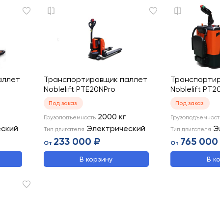
аллет
Транспортировщик паллет
Транспортир
Noblelift PTE20NPro
Noblelift PT2
Под заказ
Под заказ
2000
кг
Грузоподъемность
Грузоподъемност
еский
Электрический
Э
Тип двигателя
Тип двигателя
233 000 ₽
765 000
От
От
В корзину
В к