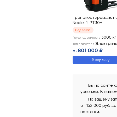
Транспортировщик п
Noblelift PT30H
Под заказ
3000
кг
Грузоподъемность
Электрич
Тип двигателя
801 000 ₽
От
В корзину
Вы на сайте к
условиях. В наше
По вашему зап
от 152 000 руб. д
поставки.