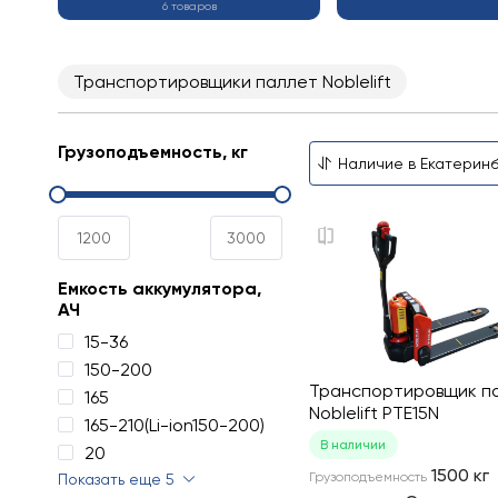
6 товаров
Транспортировщики паллет Noblelift
Грузоподъемность, кг
Емкость аккумулятора,
АЧ
15-36
150-200
Транспортировщик п
165
Noblelift PTE15N
165-210(Li-ion150-200)
В наличии
20
1500
кг
Грузоподъемность
Показать еще 5