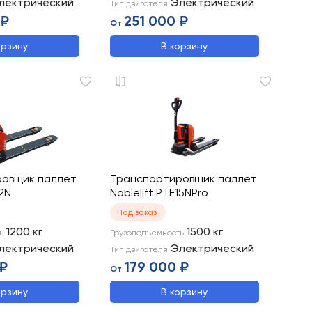
лектрический
Электрический
Тип двигателя
 ₽
251 000 ₽
От
орзину
В корзину
овщик паллет
Транспортировщик паллет
12N
Noblelift PTE15NPro
Под заказ
1200
кг
1500
кг
ь
Грузоподъемность
лектрический
Электрический
Тип двигателя
 ₽
179 000 ₽
От
орзину
В корзину