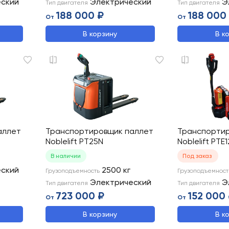
еский
Электрический
Э
Тип двигателя
Тип двигателя
188 000 ₽
188 000
От
От
В корзину
В к
аллет
Транспортировщик паллет
Транспортир
Noblelift PT25N
Noblelift PTE
В наличии
Под заказ
еский
2500
кг
Грузоподъемность
Грузоподъемност
Электрический
Э
Тип двигателя
Тип двигателя
723 000 ₽
152 000
От
От
В корзину
В к