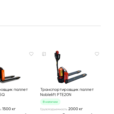
овщик паллет
Транспортировщик паллет
15Q
Noblelift PTE20N
В наличии
1500
кг
2000
кг
ь
Грузоподъемность