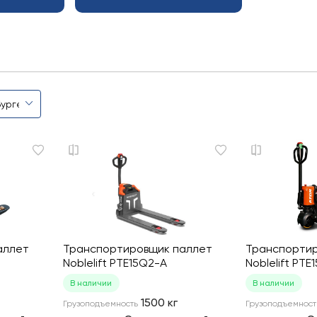
аллет
Транспортировщик паллет
Транспортир
Noblelift PTE15Q2-A
Noblelift PTE
В наличии
В наличии
1500
кг
Грузоподъемность
Грузоподъемност