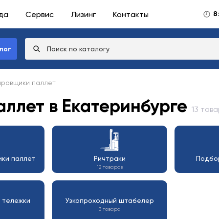
да
Сервис
Лизинг
Контакты
8
лог
ировщики паллет
ллет в Екатеринбурге
13 тов
ки паллет
Ричтраки
Подбо
12 товаров
 тележки
Узкопроходный штабелер
3 товара