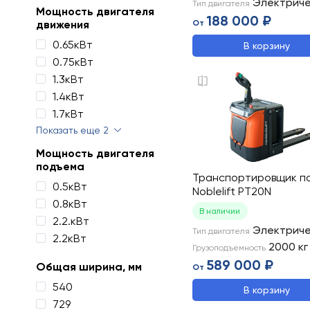
Электрич
Тип двигателя
Мощность двигателя
188 000 ₽
движения
От
0.65кВт
В корзину
0.75кВт
1.3кВт
1.4кВт
1.7кВт
Показать еще 2
Мощность двигателя
подъема
Транспортировщик п
0.5кВт
Noblelift PT20N
0.8кВт
В наличии
2.2.кВт
Электрич
Тип двигателя
2.2кВт
2000
кг
Грузоподъемность
589 000 ₽
Общая ширина, мм
От
540
В корзину
729