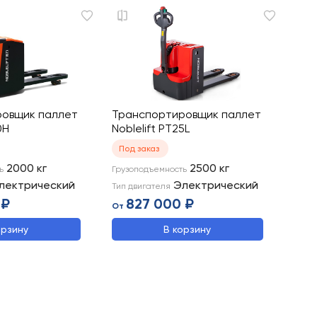
овщик паллет
Транспортировщик паллет
0H
Noblelift PT25L
Под заказ
2000
кг
2500
кг
ь
Грузоподъемность
лектрический
Электрический
Тип двигателя
 ₽
827 000 ₽
От
орзину
В корзину