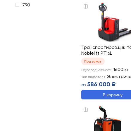
790
Транспортировщик п
Noblelift PT16L
Под заказ
1600
кг
Грузоподъемность
Электрич
Тип двигателя
586 000 ₽
От
В корзину