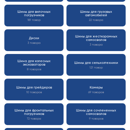
Шины для вилочных
Шины для грузовых
погрузчиков
автомобилей
181 товар
22 товара
Шины для жесткорамных
Диски
самосвалов
3 товара
3 товара
Шина для колесных
Шины для сельхозтехники
экскаваторов
121 товар
8 товаров
Шины для грейдеров
Камеры
10 товаров
69 товаров
Шины для фронтальных
Шины для сочлененных
погрузчиков
самосвалов
72 товара
9 товаров