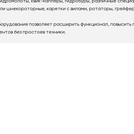
гидромолоты, квик-каплеры, гидробуры, различные специ
и шнекороторные, каретки с вилами, ротаторы, грейферы
борудования позволяет расширить функционал, повысить 
ентов без простоев техники.