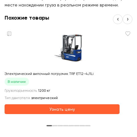
месте нахождении груза в реальном режиме времени.
Похожие товары
‹
›
Электрический вилочный погрузчик TRF ET12-4J1Li
Эл
В наличии
Грузоподъемность
1200
кг
Гр
Тип двигателя
электрический
Ти
О
Узнать цену