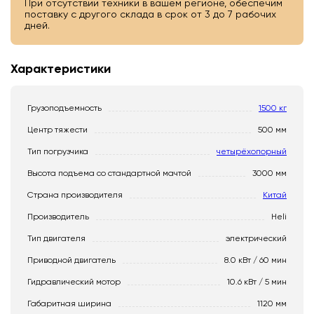
При отсутствии техники в вашем регионе, обеспечим
поставку с другого склада в срок от 3 до 7 рабочих
дней.
Характеристики
Грузоподъемность
1500 кг
Центр тяжести
500 мм
Тип погрузчика
четырёхопорный
Высота подъема со стандартной мачтой
3000 мм
Страна производителя
Китай
Производитель
Heli
Тип двигателя
электрический
Приводной двигатель
8.0 кВт / 60 мин
Гидравлический мотор
10.6 кВт / 5 мин
Габаритная ширина
1120 мм