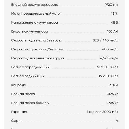
Внешний радиус разворота
1920 мм
Макс. преодолеваемый уклон
15 %
Напряжение аккумулятора
48 В
Емкость аккумулятора
480 АЧ
Скорость подъема с/без груза
320 / 440 мм/с
Скорость опускания c/без груза
400 мм/с
Скорость движения c/без груза
14,5/15 км/ч
Размер передних шин
6.50-10-10PR
Размер задних шин
16×6-8-10PR
Клиренс
95 мм
Полная масса
3125 кг
Полная масса без АКБ
2365 кг
Гарантия
1 год или 2000 м/ч
Серия
4