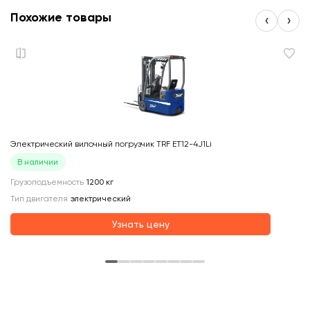
Похожие товары
‹
›
Электрический вилочный погрузчик TRF ET12-4J1Li
Эл
В наличии
Грузоподъемность
1200
кг
Гр
Тип двигателя
электрический
Ти
О
Узнать цену