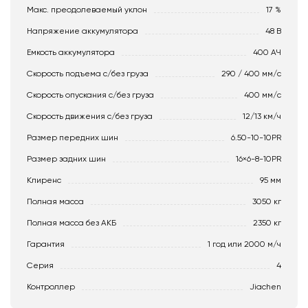
Макс. преодолеваемый уклон
17 %
Напряжение аккумулятора
48 В
Емкость аккумулятора
400 АЧ
Скорость подъема с/без груза
290 / 400 мм/с
Скорость опускания c/без груза
400 мм/с
Скорость движения c/без груза
12/13 км/ч
Размер передних шин
6.50-10-10PR
Размер задних шин
16×6-8-10PR
Клиренс
95 мм
Полная масса
3050 кг
Полная масса без АКБ
2350 кг
Гарантия
1 год или 2000 м/ч
Серия
4
Контроллер
Jiachen