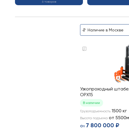
6 товаров
Узкопроходный штабел
OPX15
В наличии
1500
кг
Грузоподъемность
от 5500м
Высота подъема
7 800 000 ₽
От