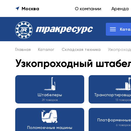
Москва
О компании
Аренда
Ката
Главная
Каталог
Складская техника
Узкопрохо
Узкопроходный штабел
Штабелеры
Транспортировщи
29 товаров
13 товаров
Платформенные
6 товаров
Поломоечные машины