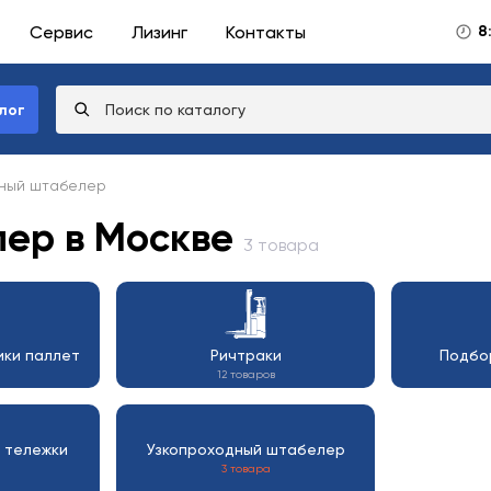
Сервис
Лизинг
Контакты
8
лог
дный штабелер
ер в Москве
3 товара
ки паллет
Ричтраки
Подбо
12 товаров
 тележки
Узкопроходный штабелер
3 товара