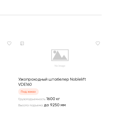
Узкопроходный штабелер Noblelift
VDE160
Под заказ
1600
кг
Грузоподъемность
до 9250
мм
Высота подъема