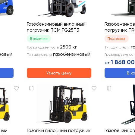
Газобензиновый вилочный
Газобензино
погрузчик TCM FG25T3
погрузчик T
В наличии
Под заказ
2500
кг
г
Грузоподъемность
Тип двигателя
новый
газобензиновый
Тип двигателя
Грузоподъемност
1 868 00
От
Узнать цену
В к
ный
Газовый вилочный погрузчик
Газобензино