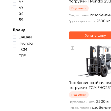
47
погрузчик Hyundai 25L
49
Под заказ
54
газобензи
Тип двигателя
59
2500
кг
Грузоподъемность
Бренд
Узнать цену
DALIAN
Hyundai
TCM
TRF
Газобензиновый вилоч
погрузчик TCM FHG25
Под заказ
2500
кг
Грузоподъемность
газобензи
Тип двигателя