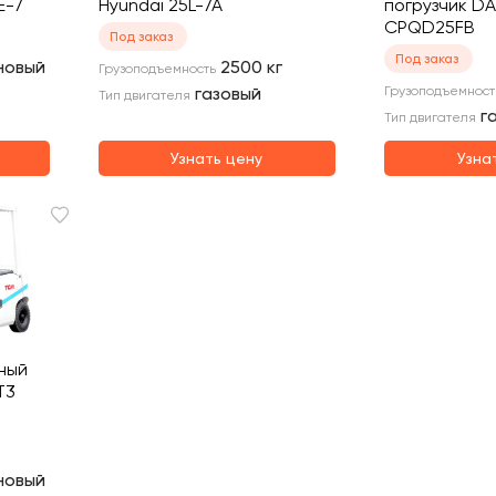
E-7
Hyundai 25L-7A
погрузчик DA
CPQD25FB
Под заказ
Под заказ
новый
2500
кг
Грузоподъемность
газовый
Грузоподъемност
Тип двигателя
г
Тип двигателя
Узнать цену
Узна
ный
T3
новый