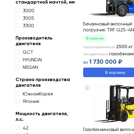
стандартной мачтой, мм
3000
3005
Бензиновый вилочный
3300
погрузчик TRF G25-4N
Производитель
В наличии
двигателя
2500
кг
Грузоподъемность
GCT
газобензи
Тип двигателя
HYUNDAI
1 730 000 ₽
От
NISSAN
В корзину
Страна производства
двигателя
ЮжнаяКорея
Япония
Мощность двигателя,
л.с.
42
Газобензиновый вилоч