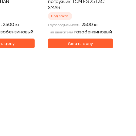
LIAN
погрузчик TCM FG25T3C
SMART
Под заказ
2500
кг
2500
кг
ь
Грузоподъемность
азобензиновый
газобензиновый
Тип двигателя
ть цену
Узнать цену