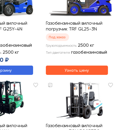
вый вилочный
Газобензиновый вилочный
RF G25Y-4N
погрузчик TRF GL25-3N
Под заказ
азобензиновый
2500
кг
Грузоподъемность
2500
кг
газобензиновый
ь
Тип двигателя
0 ₽
орзину
Узнать цену
вый вилочный
Газобензиновый вилочный