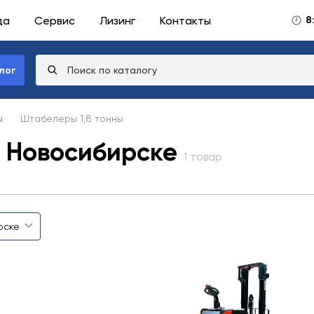
да
Сервис
Лизинг
Контакты
8
лог
ы
Штабелеры 1,8 тонны
в Новосибирске
1 товар