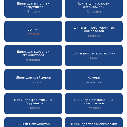
Шины для вилочных
Шины для грузовых
погрузчиков
автомобилей
181 товар
22 товара
Шины для жесткорамных
Диски
самосвалов
3 товара
3 товара
Шина для колесных
Шины для сельхозтехники
экскаваторов
121 товар
8 товаров
Шины для грейдеров
Камеры
10 товаров
69 товаров
Шины для фронтальных
Шины для сочлененных
погрузчиков
самосвалов
72 товара
9 товаров
Шины для экскаватор -
Шины для телескопических