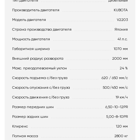
Тип двигателя
дизельный
Производитель двигателя
KUBOTA
Модель двигателя
V2203
Страна производства двигателя
Япония
Мощность двигателя
41 л.с.
Габаритная ширина
1070 мм
Внешний радиус разворота
2000 мм
Макс. преодолеваемый уклон
24 %
Скорость подъема с/без груза
620 / 650 мм/с
Скорость опускания c/без груза
500/450 мм/с
Скорость движения c/без груза
19 км/ч
Размер передних шин
6,50-10-12PR
Размер задних шин
5,00-8-10PR
Клиренс
120 мм
Полная масса
2800 кг