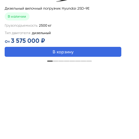
Дизельный вилочный погрузчик Hyundai 25D-9E
Ди
В наличии
Грузоподъемность
2500
кг
Ти
Тип двигателя
дизельный
Гр
3 575 000 ₽
От
В корзину