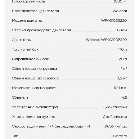
Грузоподъемность
3000 кг
Производитель двигателя
Weichai
Модель двигателя
WP4G100E220
Страна производства двигателя
Китай
Двигатель
Weichai WP4G100E220
Топливный бак
170 л
Гидравлический бак
160 л
Объем ковша погрузчика
1 м³
Объем ковша экскаватора
0,2 м³
Максимальная мощность
100 л.с.
Объем, л
4,5
Управление экскаватора
Джойстиками
Управление погрузчика
Джойстиками
Скорость движения 1-4 (передняя/задняя)
39/36 км/час
Тип
Carraro