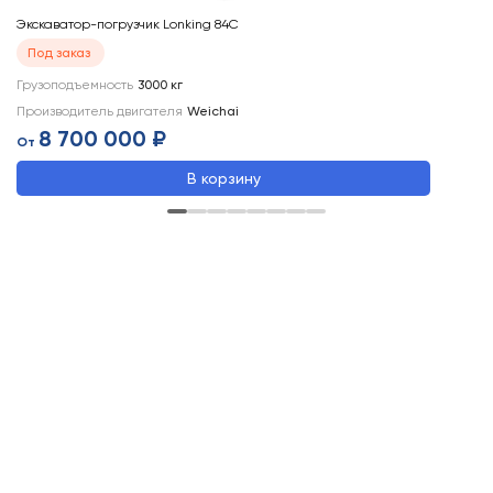
Экскаватор-погрузчик Lonking 84C
Эк
Под заказ
Грузоподъемность
3000
кг
Гр
Производитель двигателя
Weichai
Пр
8 700 000 ₽
От
В корзину