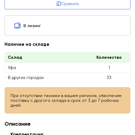
Сравнить
В лизинг
Наличие на складе
Склад
Количество
Уфа
1
В других городах
33
При отсутствии техники в вашем регионе, обеспечим
поставку с другого склада в срок от 3 до 7 рабочих
дней.
Описание
Комплектация
: