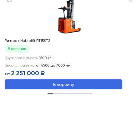
Ричтрак Noblelift RT15ST2
Ри
В наличии
Грузоподъемность
1500
кг
Вы
Высота подъема
от 4500 до 7000
мм
Гр
2 251 000 ₽
От
О
В корзину