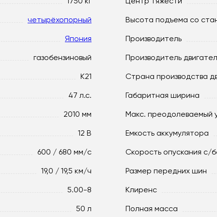
1750 кг
Центр тяжести
четырёхопорный
Высота подъема со ста
Япония
Производитель
газобензиновый
Производитель двигате
K21
Страна производства д
47 л.с.
Габаритная ширина
2010 мм
Макс. преодолеваемый 
12 В
Емкость аккумулятора
600 / 680 мм/с
Скорость опускания c/б
19,0 / 19,5 км/ч
Размер передних шин
5.00-8
Клиренс
50 л
Полная масса