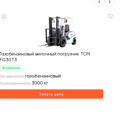
‹
›
Газобензиновый вилочный погрузчик TCM
Газобе
FG30T3
FG15T1
В наличии
Под за
газобензиновый
Тип двигателя
Грузопо
3000
кг
Грузоподъемность
Тип двиг
Узнать цену