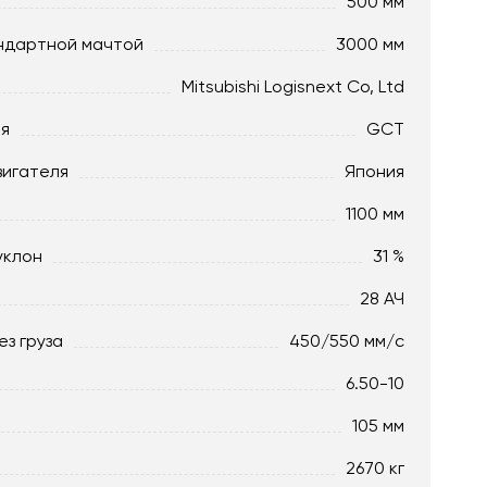
500 мм
ндартной мачтой
3000 мм
Mitsubishi Logisnext Co, Ltd
ля
GCT
вигателя
Япония
1100 мм
уклон
31 %
28 АЧ
ез груза
450/550 мм/с
6.50-10
105 мм
2670 кг