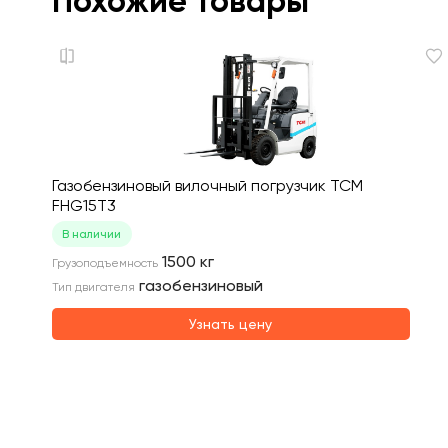
Похожие товары
Газобензиновый вилочный погрузчик TCM
FHG15T3
В наличии
1500
кг
Грузоподъемность
газобензиновый
Тип двигателя
Узнать цену