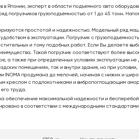
 в Японии, эксперт в области подъемного авто оборудов
д погрузчиков грузоподъёмностью от 1 до 45 тонн. Напом
теризуются простотой и надежностью. Модельный ряд ма
удобством в эксплуатации. Погрузчик с грузоподъемност
стительных и тому подобных работ. Если Вы делаете выбо
реимущества. Такой погрузчик соответствуют более высо
ре, а также при определенных условиях эксплуатации не
ладских помещениях, так и внутри здания, но при услови
ии INOMA продумана до мелочей, начиная с низких и шир
ым креслом с подлокотниками и вибропоглощающим аморт
его труда.
на обеспечение максимальной надежности и бесперебой
ировано в соответствии с международными стандартами, 