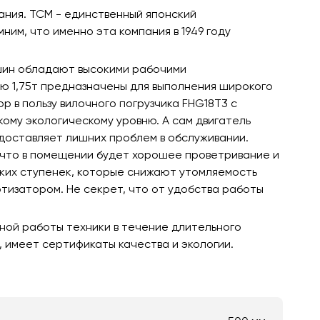
ания. TCM - единственный японский
ним, что именно эта компания в 1949 году
шин обладают высокими рабочими
ью 1,75т предназначены для выполнения широкого
р в пользу вилочного погрузчика FHG18T3 с
кому экологическому уровню. А сам двигатель
 доставляет лишних проблем в обслуживании.
и, что в помещении будет хорошее проветривание и
оких ступенек, которые снижают утомляемость
изатором. Не секрет, что от удобства работы
ной работы техники в течение длительного
имеет сертификаты качества и экологии.