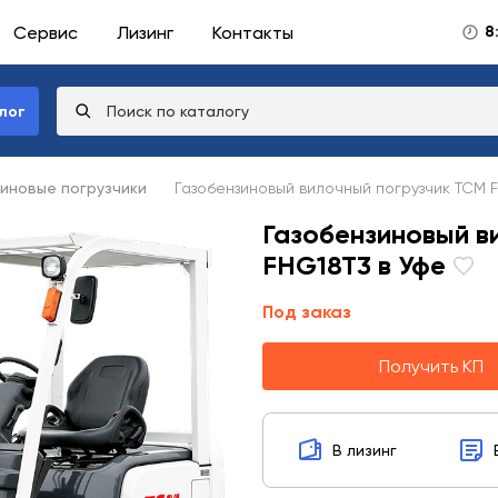
Сервис
Лизинг
Контакты
8
лог
иновые погрузчики
Газобензиновый вилочный погрузчик TCM 
Газобензиновый в
FHG18T3 в Уфе
Под заказ
Получить КП
В лизинг