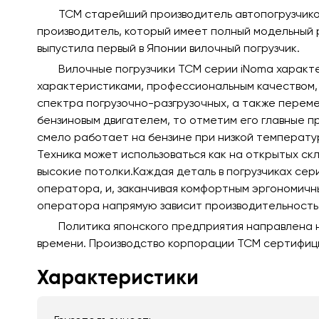
TCM старейший производитель автопогрузчиков
производитель, который имеет полный модельный ря
выпустила первый в Японии вилочный погрузчик.
Вилочные погрузчики ТСМ серии iNoma харак
характеристиками, профессиональным качеством, 
спектра погрузочно-разгрузочных, а также переме
бензиновым двигателем, то отметим его главные п
смело работает на бензине при низкой температу
Техника может использоваться как на открытых ск
высокие потолки.Каждая деталь в погрузчиках сер
оператора, и, заканчивая комфортным эргономичн
оператора напрямую зависит производительность 
Политика японского предприятия направлена 
времени. Производство корпорации ТСМ сертифиц
Характеристики