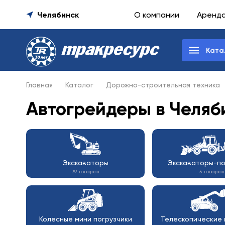
Челябинск
О компании
Аренд
Ката
Главная
Каталог
Дорожно-строительная техника
Автогрейдеры в Челяб
Экскаваторы
Экскаваторы-по
39 товаров
5 товаров
Колесные мини погрузчики
Телескопические 