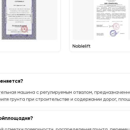
Noblelift
меняется?
ельная машина с регулируемым отвалом, предназначенна
филя грунта при строительстве и содержании дорог, площ
ройплощадке?
й отметки поверхности, распределения грунта, перемещ