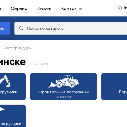
а
Сервис
Лизинг
Контакты
8
лог
Автогрейдеры
инске
3 товара
грузчики
Фронтальные погрузчики
Дор
40 товаров
погрузчики