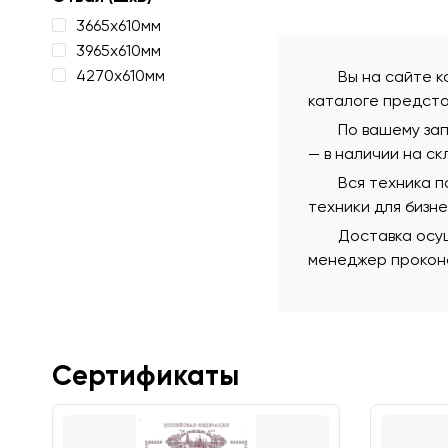
3665х610мм
3965х610мм
4270х610мм
Вы на сайте к
каталоге предста
По вашему зап
— в наличии на ск
Вся техника 
техники для бизн
Доставка осущ
менеджер проконс
Сертификаты