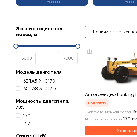
11 товаров
1 товар
Эксплуатационная
масса, кг
Модель двигателя
6BTA5.9—C170
6CTA8.3—C215
Автогрейдер Lonking 
Мощность двигателя,
Под заказ
л.с.
1
Эксплуатационная масса
170
170
л.
Мощность двигателя
217
Узнать ц
Отвал (ШхВ)