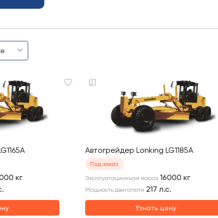
LG1165A
Автогрейдер Lonking LG1185A
Под заказ
5000
кг
16000
кг
Эксплуатационная масса
с.
217
л.с.
Мощность двигателя
ену
Узнать цену