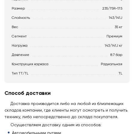
Размер
235/75R-17.5
Слойность
143/141J
Вес
35 кг
Сегмент
Премиум
Нагрузка
143/141J кг
Давление
8.7 бар
Конструкция каркаса
Радиальная
Тип TT/TL
TL
Способ доставки
Доставка производится либо на любой из близлежащих
складов компании, где клиенты могут осмотреть и получить
технику, либо непосредственно до склада покупателя.
Осуществляем доставку одним из способов:
Автомобильными путями