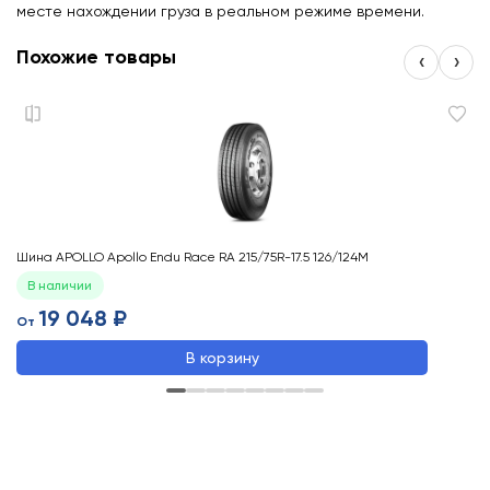
месте нахождении груза в реальном режиме времени.
Похожие товары
‹
›
Шина APOLLO Apollo Endu Race RA 215/75R-17.5 126/124M
Ши
В наличии
19 048 ₽
От
О
В корзину