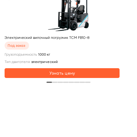
Электрический вилочный погрузчик TCM FB10-8
Тр
Под заказ
Грузоподъемность
1000
кг
Ти
Тип двигателя
электрический
Гр
Узнать цену