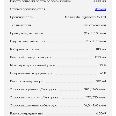
Высота подъема со стандартной мачтой
3000 мм
Страна производителя
Япония
Производитель
Mitsubishi Logisnext Co, Ltd
Тип двигателя
электрический
Приводной двигатель
7,0 кВт / 60 мин
Гидравлический мотор
9.5 кВт / 5 мин
Габаритная ширина
1110 мм
Внешний радиус разворота
1850 мм
Макс. преодолеваемый уклон
25 %
Напряжение аккумулятора
48 В
Емкость аккумулятора
370 АЧ
Скорость подъема с/без груза
390 / 540 мм/с
Скорость опускания c/без груза
470/550 мм/с
Скорость движения c/без груза
14,0 / 16,0 км/ч
Размер передних шин
6.00-9