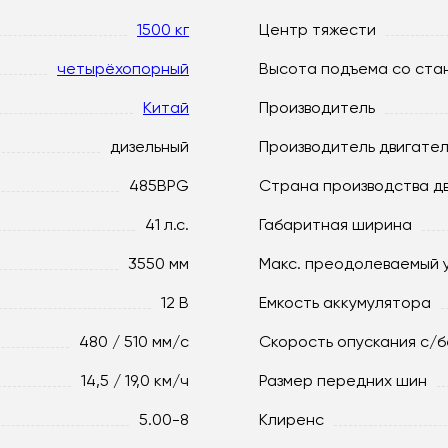
1500 кг
Центр тяжести
четырёхопорный
Высота подъема со ста
Китай
Производитель
дизельный
Производитель двигате
485BPG
Страна производства д
41 л.с.
Габаритная ширина
3550 мм
Макс. преодолеваемый 
12 В
Емкость аккумулятора
480 / 510 мм/с
Скорость опускания c/б
14,5 / 19,0 км/ч
Размер передних шин
5.00-8
Клиренс