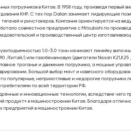
очных погрузчиков в Китае. В 1958 году, произведя первый
ования КНР. С тех пор Dalian занимает лидирующие пози
, тягачей и ричстакеров. Компания ориентируется на вед
ft работало совместное предприятие с Mitsubishi по произв
едовательский и производственный центр изготавливающ
узоподъемностью 1.0-3.0 тонн начинают линейку вилочных
490 /Китай/) или газобензиновую (двигатели Nissan K21,K
авное троганье и движение погрузчика, а мощные управ
врировании. Большой выбор мачт и навесного оборудован
то популярные, неприхотливые и недорогие погрузчики л
отребителями по всей территории РФ.
дрённые и инновационные технологии, вследствие чего 
й продукт» в машиностроении Китая. Благодаря отлично
йших предприятий в машиностроении Китая.