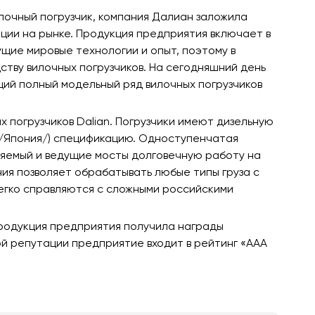
 вилочный погрузчик, компания Далиан заложила
ции на рынке. Продукция предприятия включает в
ущие мировые технологии и опыт, поэтому в
одству вилочных погрузчиков. На сегодняшний день
ий полный модельный ряд вилочных погрузчиков
 погрузчиков Dalian. Погрузчики имеют дизельную
25 /Япония/) спецификацию. Одноступенчатая
ляемый и ведущие мосты долговечную работу на
ия позволяет обрабатывать любые типы груза с
егко справляются с сложными российскими
продукция предприятия получила награды
й репутации предприятие входит в рейтинг «ААА