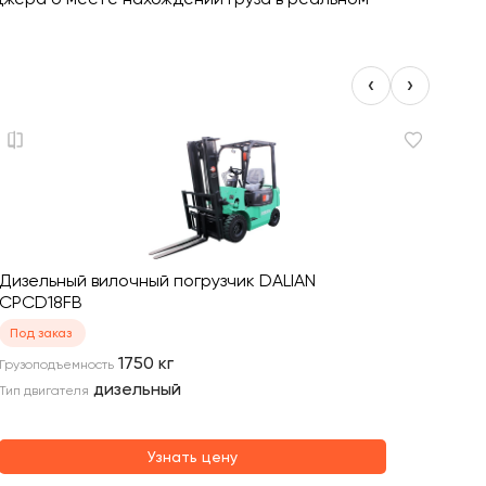
‹
›
Дизельный вилочный погрузчик DALIAN
Дизель
CPCD18FB
CPCD
Под заказ
Под за
1750
кг
Грузоподъемность
Грузопо
дизельный
Тип двигателя
Тип двиг
Узнать цену