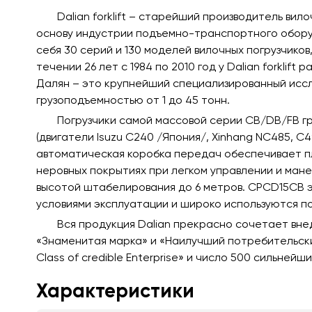
Dalian forklift – старейший производитель вил
основу индустрии подъемно-транспортного оборуд
себя 30 серий и 130 моделей вилочных погрузчиков
течении 26 лет с 1984 по 2010 год у Dalian forkli
Далян – это крупнейший специализированный иссл
грузоподъемностью от 1 до 45 тонн.
Погрузчики самой массовой серии CB/DB/FB гр
(двигатели Isuzu C240 /Япония/, Xinhang NC485, C
автоматическая коробка передач обеспечивает пл
неровных покрытиях при легком управлении и мане
высотой штабелирования до 6 метров. CPCD15CB э
условиями эксплуатации и широко используются п
Вся продукция Dalian прекрасно сочетает вне
«Знаменитая марка» и «Наилучший потребительски
Class of credible Enterprise» и число 500 сильне
Характеристики