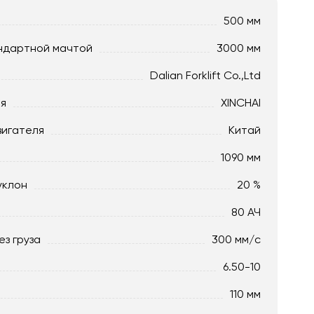
500 мм
ндартной мачтой
3000 мм
Dalian Forklift Co.,Ltd
ля
XINCHAI
вигателя
Китай
1090 мм
уклон
20 %
80 АЧ
ез груза
300 мм/с
6.50-10
110 мм