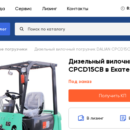
да
Сервис
Лизинг
Контакты
8
лог
е погрузчики
Дизельный вилочный погрузчик DALIAN CPCD15
Дизельный вилочн
CPCD15CB в Екате
Под заказ
Получить КП
В лизинг