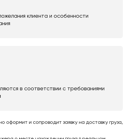
пожелания клиента и особенности
ания
яются в соответствии с требованиями
а
 оформит и сопроводит заявку на доставку груза,
джера о месте нахождении груза в реальном