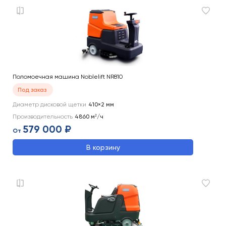
Поломоечная машина Noblelift NR810
Под заказ
Диаметр дисковой щетки
410×2
мм
Производительность
4860
м²/ч
579 000 ₽
От
В корзину