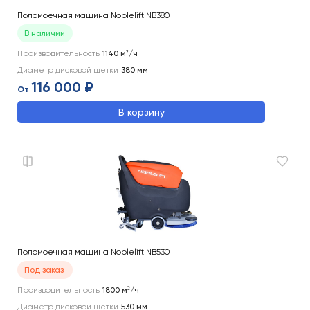
Поломоечная машина Noblelift NB380
В наличии
Производительность
1140
м²/ч
Диаметр дисковой щетки
380
мм
116 000 ₽
От
В корзину
Поломоечная машина Noblelift NB530
Под заказ
Производительность
1800
м²/ч
Диаметр дисковой щетки
530
мм