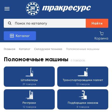
Найти
Каталог
Корзина
Главная
Каталог
Складская техника
Поломоечные машины
Поломоечные машины
6 товаров
Штабелеры
Транспортировщики паллет
29 товаров
13 товаров
Ричтраки
Подборщики заказов
12 товаров
8 товаров