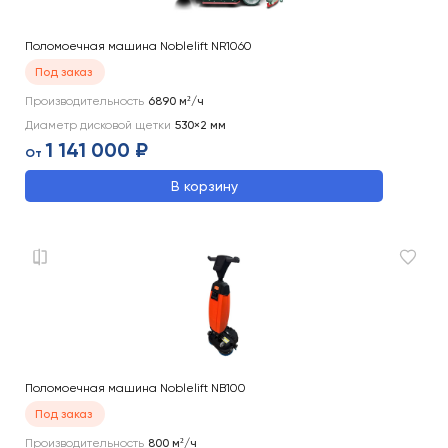
Поломоечная машина Noblelift NR1060
Под заказ
Производительность
6890
м²/ч
Диаметр дисковой щетки
530×2
мм
1 141 000 ₽
От
В корзину
Поломоечная машина Noblelift NB100
Под заказ
Производительность
800
м²/ч