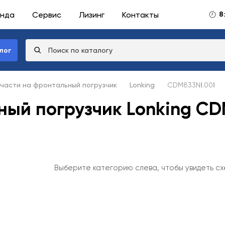
нда
Сервис
Лизинг
Контакты
8
лог
части на фронтальный погрузчик
Lonking
CDM833NⅠ.00Ⅰ
ный погрузчик Lonking CD
Выберите категорию слева, чтобы увидеть сх