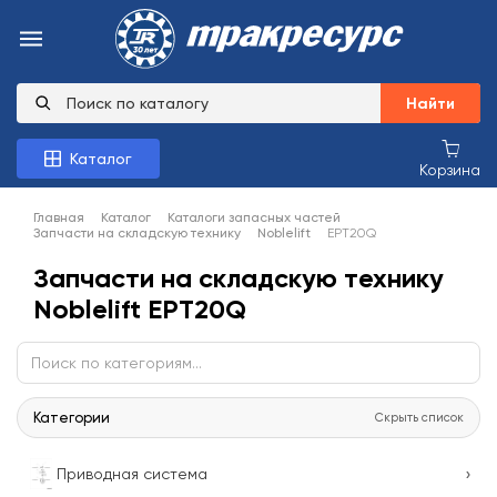
Найти
Каталог
Корзина
Главная
Каталог
Каталоги запасных частей
Запчасти на складскую технику
Noblelift
EPT20Q
Запчасти на складскую технику
Noblelift EPT20Q
Категории
Скрыть список
›
Приводная система