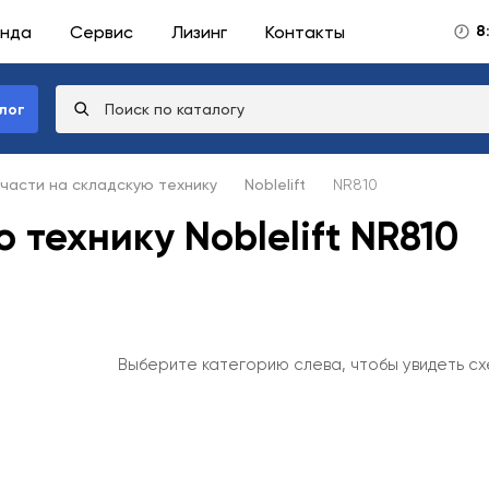
нда
Сервис
Лизинг
Контакты
8
лог
части на складскую технику
Noblelift
NR810
 технику Noblelift NR810
Выберите категорию слева, чтобы увидеть сх