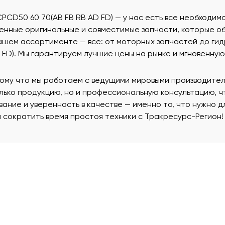
CPCD50 60 70(AB FB RB AD FD) — у нас есть все необходи
венные оригинальные и совместимые запчасти, которые о
ашем ассортименте — все: от моторных запчастей до гидр
 FD). Мы гарантируем лучшие цены на рынке и мгновенную
тому что мы работаем с ведущими мировыми производителя
олько продукцию, но и профессиональную консультацию, 
вание и уверенность в качестве — именно то, что нужно 
 сократить время простоя техники с Тракресурс-Регион!