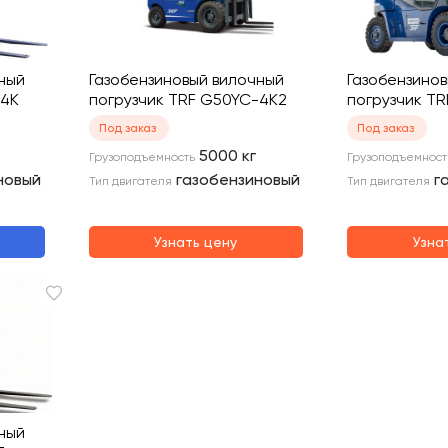
ный
Газобензиновый вилочный
Газобензино
-4K
погрузчик TRF G50YC-4K2
погрузчик T
Под заказ
Под заказ
5000
кг
Грузоподъемность
Грузоподъемност
новый
газобензиновый
г
Тип двигателя
Тип двигателя
Узнать цену
Узна
ный