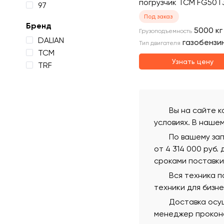
погрузчик TCM FG50T
97
Под заказ
Бренд
5000
кг
Грузоподъемность
DALIAN
газобензи
Тип двигателя
TCM
Узнать цену
TRF
Вы на сайте к
условиях. В наше
По вашему за
от 4 314 000 руб.
сроками поставки
Вся техника 
техники для бизн
Доставка осущ
менеджер проконс