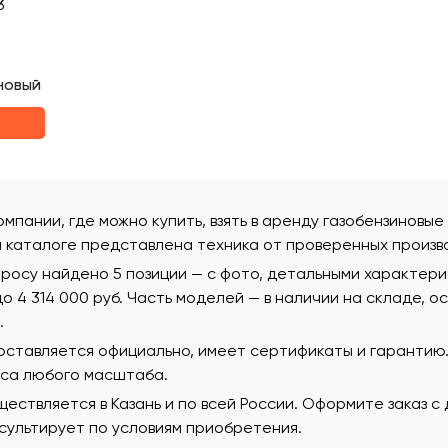
3
новый
омпании, где можно купить, взять в аренду газобензиновые 
м каталоге представлена техника от проверенных произв
просу найдено 5 позиции — с фото, детальными характер
 до 4 314 000 руб. Часть моделей — в наличии на складе, 
.
поставляется официально, имеет сертификаты и гаранти
еса любого масштаба.
ествляется в Казань и по всей России. Оформите заказ с
ультирует по условиям приобретения.