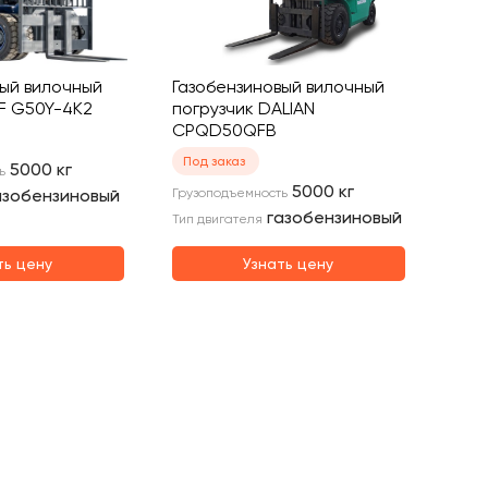
вый вилочный
Газобензиновый вилочный
RF G50Y-4K2
погрузчик DALIAN
CPQD50QFB
Под заказ
5000
кг
ь
5000
кг
азобензиновый
Грузоподъемность
газобензиновый
Тип двигателя
ть цену
Узнать цену