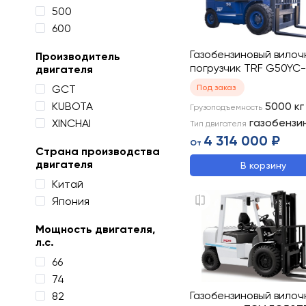
500
600
Газобензиновый вилоч
Производитель
погрузчик TRF G50YC
двигателя
GCT
Под заказ
KUBOTA
5000
кг
Грузоподъемность
газобензи
XINCHAI
Тип двигателя
4 314 000 ₽
От
Страна производства
двигателя
В корзину
Китай
Япония
Мощность двигателя,
л.с.
66
74
Газобензиновый вилоч
82