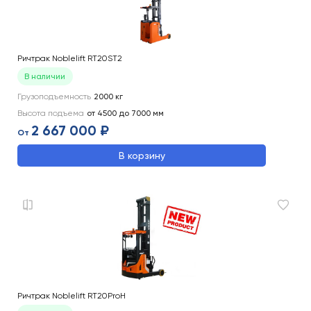
Ричтрак Noblelift RT20ST2
В наличии
Грузоподъемность
2000
кг
Высота подъема
от 4500 до 7000
мм
2 667 000 ₽
От
В корзину
Ричтрак Noblelift RT20ProH