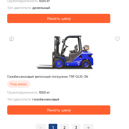
Грузоподъемность
1500
кг
Тип двигателя
дизельный
Узнать цену
Газобензиновый вилочный погрузчик TRF GL15-3N
Под заказ
Грузоподъемность
1500
кг
Тип двигателя
газобензиновый
Узнать цену
←
1
2
3
→