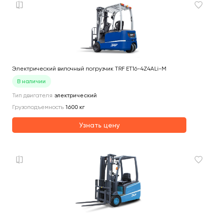
Электрический вилочный погрузчик TRF ET16-4Z4ALi-M
В наличии
Тип двигателя
электрический
Грузоподъемность
1600
кг
Узнать цену