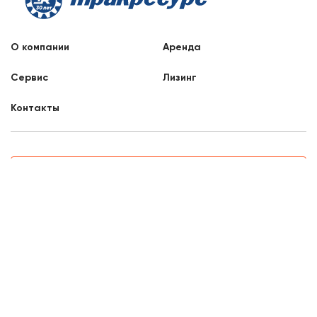
О компании
Аренда
Сервис
Лизинг
Контакты
Заказать звонок
8 800 707 88 76
Казань, Высокогорский район, Центральная
улица, 4
8:00 - 17:00
Отдел продаж
mail3@liftnet.ru
Официальные письма и запросы