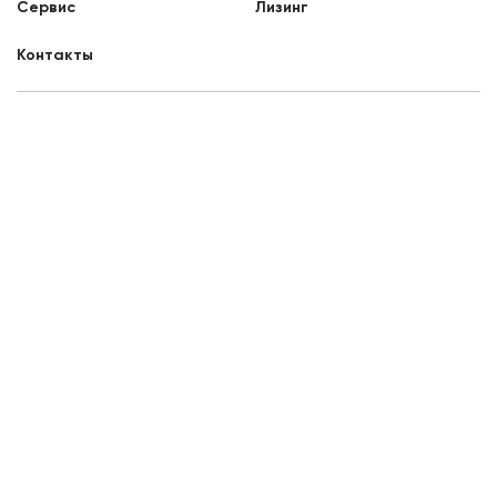
Сервис
Лизинг
Контакты
Заказать звонок
8 800 707 88 76
Краснодар, Демуса, 34
8:00 - 17:00
Отдел продаж
mail3@liftnet.ru
Официальные письма и запросы
info@tr-lift.ru
ООО «Тракресурс-Регион», ИНН 1650015510