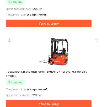
В наличии
Грузоподъемность
1200
кг
Тип двигателя
электрический
Узнать цену
Трехопорный электрический вилочный погрузчик Noblelift
FE3R12N
В наличии
Тип двигателя
электрический
Грузоподъемность
1200
кг
Узнать цену