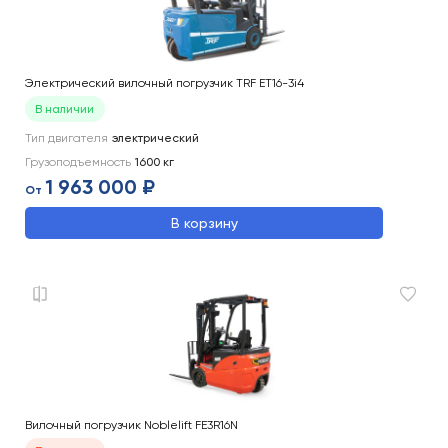
Электрический вилочный погрузчик TRF ET16-3i4
В наличии
Тип двигателя
электрический
Грузоподъемность
1600
кг
1 963 000 ₽
От
В корзину
Вилочный погрузчик Noblelift FE3R16N