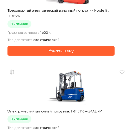
Трехопорный электрический вилочный погрузчик Noblelift
FE3D16N
В наличии
Грузоподъемность
1600
кг
Тип двигателя
электрический
Узнать цену
Электрический вилочный погрузчик TRF ET16-4Z4ALi-M
В наличии
Тип двигателя
электрический