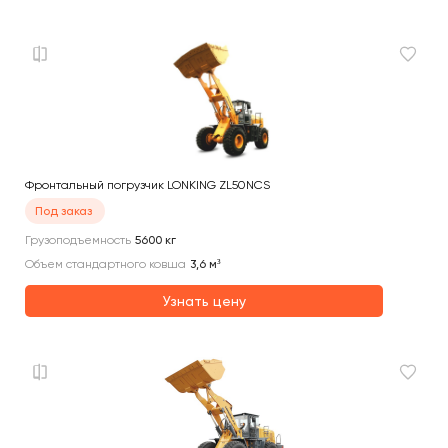
Фронтальный погрузчик LONKING ZL50NCS
Под заказ
Грузоподъемность
5600
кг
Объем стандартного ковша
3,6
м³
Узнать цену