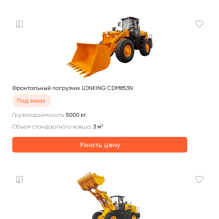
Фронтальный погрузчик LONKING CDM853N
Под заказ
Грузоподъемность
5000
кг
Объем стандартного ковша
3
м³
Узнать цену