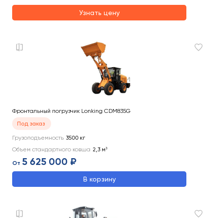
Узнать цену
Фронтальный погрузчик Lonking CDM835G
Под заказ
Грузоподъемность
3500
кг
Объем стандартного ковша
2,3
м³
5 625 000 ₽
От
В корзину