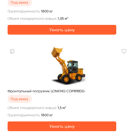
Под заказ
Грузоподъемность
1800
кг
Объем стандартного ковша
1,05
м³
Узнать цену
Фронтальный погрузчик LONKING CDM818DG
Под заказ
Объем стандартного ковша
1,5
м³
Грузоподъемность
1800
кг
Узнать цену