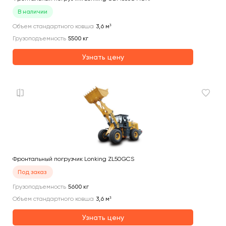
В наличии
Объем стандартного ковша
3,6
м³
Грузоподъемность
5500
кг
Узнать цену
Фронтальный погрузчик Lonking ZL50GCS
Под заказ
Грузоподъемность
5600
кг
Объем стандартного ковша
3,6
м³
Узнать цену