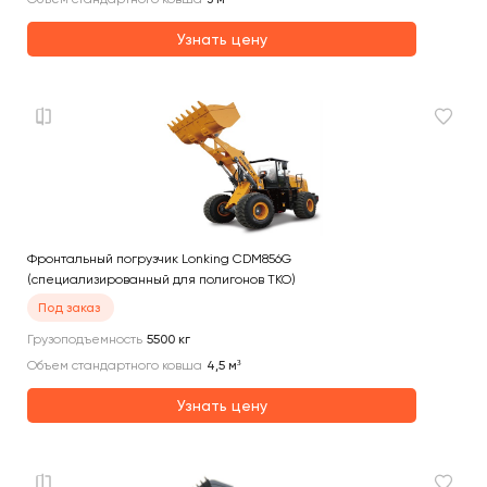
Узнать цену
Фронтальный погрузчик Lonking CDM856G
(специализированный для полигонов ТКО)
Под заказ
Грузоподъемность
5500
кг
Объем стандартного ковша
4,5
м³
Узнать цену