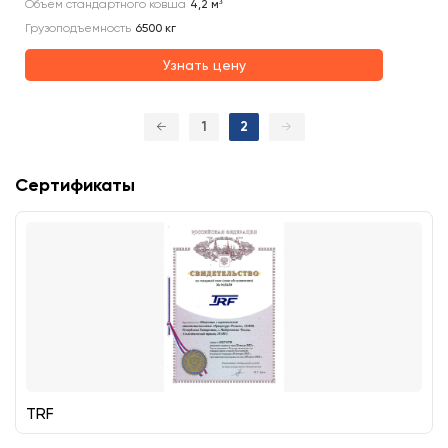
Объем стандартного ковша
4,2
м³
Грузоподъемность
6500
кг
Узнать цену
←
1
2
→
Сертификаты
TRF