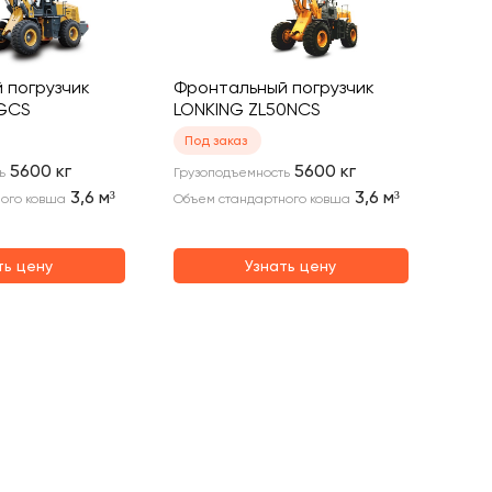
 погрузчик
Фронтальный погрузчик
0GCS
LONKING ZL50NCS
Под заказ
5600
кг
5600
кг
ь
Грузоподъемность
3,6
м³
3,6
м³
ого ковша
Объем стандартного ковша
ть цену
Узнать цену