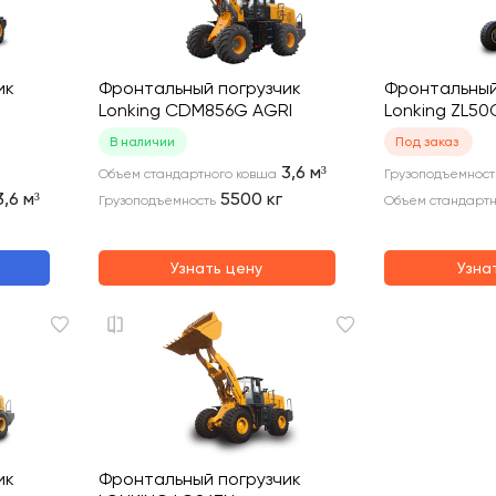
ик
Фронтальный погрузчик
Фронтальный
Lonking CDM856G AGRI
Lonking ZL5
В наличии
Под заказ
3,6
м³
Объем стандартного ковша
Грузоподъемност
3,6
м³
5500
кг
Грузоподъемность
Объем стандартн
Узнать цену
Узна
ик
Фронтальный погрузчик