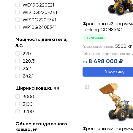
WD10G220E21
WD10G220E341
WP10G220E341
Фронтальный погрузч
WP10G240E341
Lonking CDM856G
В наличии
Мощность двигателя,
л.с.
5500
кг
Грузоподъемность
220
Объем стандартного ковша
8 498 000 ₽
220.3
От
242
В корзину
242.1
Ширина ковша, мм
3000
3100
3200
Объем стандартного
Фронтальный погрузч
ковша, м³