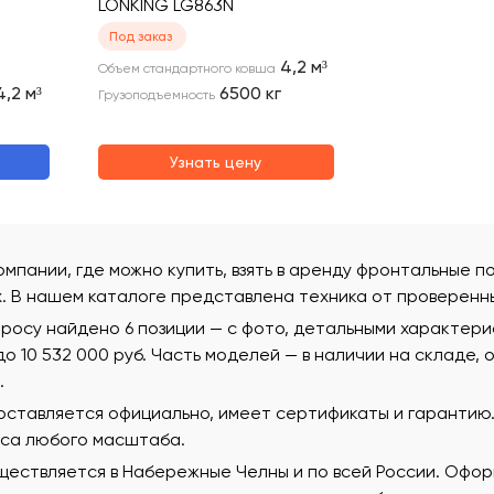
LONKING LG863N
Под заказ
4,2
м³
Объем стандартного ковша
4,2
м³
6500
кг
Грузоподъемность
Узнать цену
омпании, где можно купить, взять в аренду фронтальные п
х. В нашем каталоге представлена техника от проверенн
росу найдено 6 позиции — с фото, детальными характер
 до 10 532 000 руб. Часть моделей — в наличии на складе,
.
поставляется официально, имеет сертификаты и гаранти
еса любого масштаба.
ествляется в Набережные Челны и по всей России. Оформ