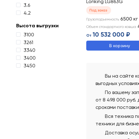
Lonking LG863G
3.6
Под заказ
4.2
6500
кг
Грузоподъемность
Высота выгрузки
Объем стандартного ковша
10 532 000 ₽
3100
От
3261
В корзину
3340
3400
3450
Вы на сайте к
выгодных условия
По вашему зап
от 8 498 000 руб.
сроками поставки
Вся техника 
техники для бизн
Доставка осущ