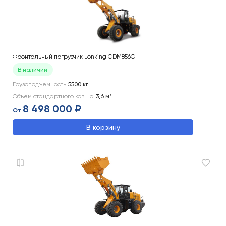
Фронтальный погрузчик Lonking CDM856G
В наличии
Грузоподъемность
5500
кг
Объем стандартного ковша
3,6
м³
8 498 000 ₽
От
В корзину