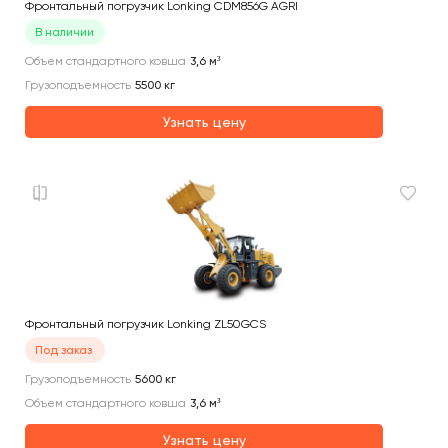
Фронтальный погрузчик Lonking CDM856G AGRI
В наличии
Объем стандартного ковша
3,6
м³
Грузоподъемность
5500
кг
Узнать цену
Фронтальный погрузчик Lonking ZL50GCS
Под заказ
Грузоподъемность
5600
кг
Объем стандартного ковша
3,6
м³
Узнать цену