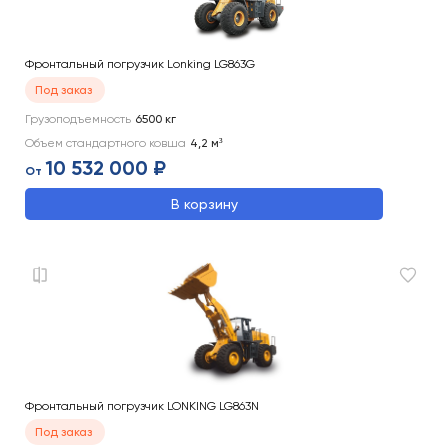
Фронтальный погрузчик Lonking LG863G
Под заказ
Грузоподъемность
6500
кг
Объем стандартного ковша
4,2
м³
10 532 000 ₽
От
В корзину
Фронтальный погрузчик LONKING LG863N
Под заказ