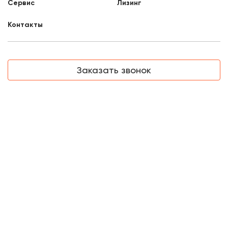
Сервис
Лизинг
Контакты
Заказать звонок
8 800 707 88 76
Самара, Партизанская, 33
8:00 - 17:00
Отдел продаж
mail3@liftnet.ru
Официальные письма и запросы
info@tr-lift.ru
ООО «Тракресурс-Регион», ИНН 1650015510