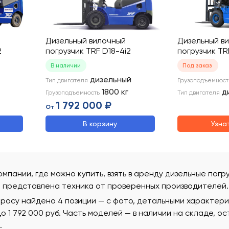
Дизельный вилочный
Дизельный в
2
погрузчик TRF D18-4i2
погрузчик TR
В наличии
Под заказ
дизельный
Тип двигателя
Грузоподъемност
1800
кг
д
Грузоподъемность
Тип двигателя
1 792 000 ₽
От
В корзину
Узна
омпании, где можно купить, взять в аренду дизельные погру
 представлена техника от проверенных производителей.
просу найдено 4 позиции — с фото, детальными характер
 до 1 792 000 руб. Часть моделей — в наличии на складе, 
.