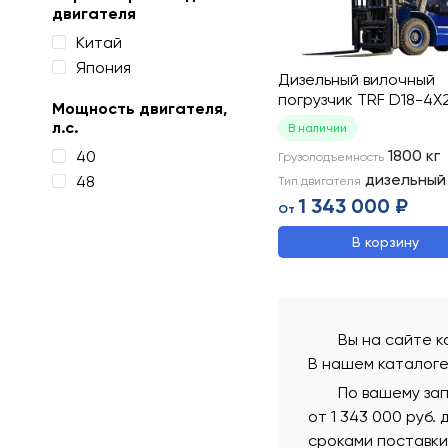
двигателя
Китай
Япония
Дизельный вилочный
погрузчик TRF D18-4X
Мощность двигателя,
л.с.
В наличии
1800
кг
40
Грузоподъемность
дизельный
48
Тип двигателя
1 343 000 ₽
От
В корзину
Вы на сайте к
В нашем каталоге
По вашему за
от 1 343 000 руб.
сроками поставки