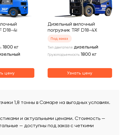
илочный
Дизельный вилочный
F D18-4i
погрузчик TRF D18-4X
Под заказ
1800
кг
дизельный
ь
Тип двигателя
изельный
1800
кг
Грузоподъемность
ть цену
Узнать цену
зчики 1,8 тонны в Самаре на выгодных условиях.
истиками и актуальными ценами. Стоимость —
остальные — доступны под заказ с четкими