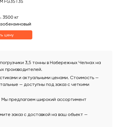
CM FG35T3S
3500
кг
ь
азобензиновый
ть цену
е погрузчики 3,5 тонны в Набережных Челнах на
ых производителей.
истиками и актуальными ценами. Стоимость —
остальные — доступны под заказ с четкими
ю. Мы предлагаем широкий ассортимент
ите заказ с доставкой на ваш объект —