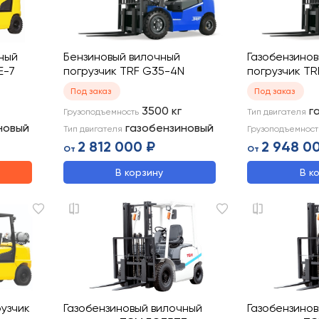
ный
Бензиновый вилочный
Газобензино
E-7
погрузчик TRF G35-4N
погрузчик T
Под заказ
Под заказ
3500
кг
г
Грузоподъемность
Тип двигателя
новый
газобензиновый
Тип двигателя
Грузоподъемност
2 812 000 ₽
2 948 0
От
От
В корзину
В к
рузчик
Газобензиновый вилочный
Газобензино