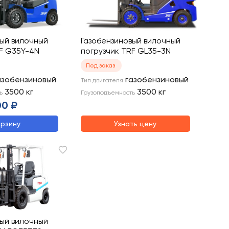
вый вилочный
Газобензиновый вилочный
RF G35Y-4N
погрузчик TRF GL35-3N
Под заказ
азобензиновый
газобензиновый
Тип двигателя
3500
кг
3500
кг
ь
Грузоподъемность
00 ₽
орзину
Узнать цену
вый вилочный