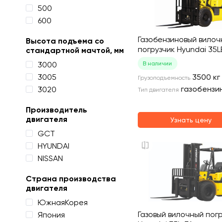
500
600
Газобензиновый вилоч
Высота подъема со
погрузчик Hyundai 35L
стандартной мачтой, мм
3000
В наличии
3005
3500
кг
Грузоподъемность
газобензи
3020
Тип двигателя
Производитель
двигателя
Узнать цену
GCT
HYUNDAI
NISSAN
Страна производства
двигателя
ЮжнаяКорея
Газовый вилочный пог
Япония