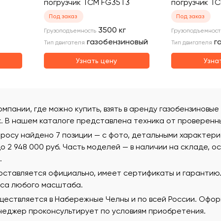
погрузчик TCM FG35T3
погрузчик T
Под заказ
Под заказ
3500
кг
Грузоподъемность
Грузоподъемност
газобензиновый
г
Тип двигателя
Тип двигателя
Узнать цену
Узна
омпании, где можно купить, взять в аренду газобензиновы
х. В нашем каталоге представлена техника от проверенн
просу найдено 7 позиции — с фото, детальными характер
 до 2 948 000 руб. Часть моделей — в наличии на складе, 
.
поставляется официально, имеет сертификаты и гаранти
еса любого масштаба.
ествляется в Набережные Челны и по всей России. Оформ
еджер проконсультирует по условиям приобретения.