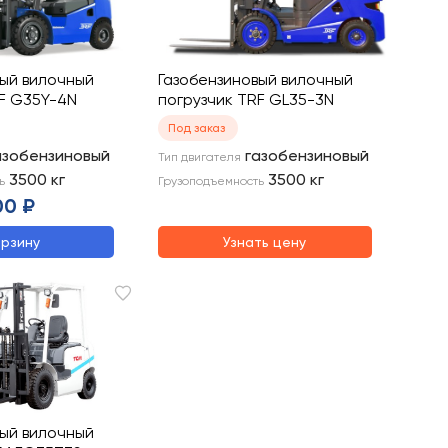
вый вилочный
Газобензиновый вилочный
RF G35Y-4N
погрузчик TRF GL35-3N
Под заказ
азобензиновый
газобензиновый
Тип двигателя
3500
кг
3500
кг
ь
Грузоподъемность
00 ₽
орзину
Узнать цену
вый вилочный