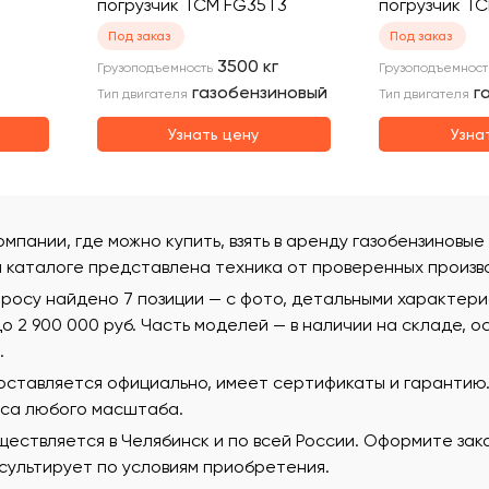
погрузчик TCM FG35T3
погрузчик T
Под заказ
Под заказ
3500
кг
Грузоподъемность
Грузоподъемност
газобензиновый
г
Тип двигателя
Тип двигателя
Узнать цену
Узна
омпании, где можно купить, взять в аренду газобензиновые
м каталоге представлена техника от проверенных произв
просу найдено 7 позиции — с фото, детальными характер
 до 2 900 000 руб. Часть моделей — в наличии на складе, 
.
поставляется официально, имеет сертификаты и гаранти
еса любого масштаба.
ествляется в Челябинск и по всей России. Оформите зак
ультирует по условиям приобретения.