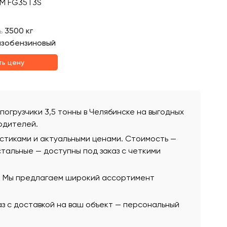
CM FG35T3S
3500
кг
ь
азобензиновый
ть цену
 погрузчики 3,5 тонны в Челябинске на выгодных
одителей.
истиками и актуальными ценами. Стоимость —
остальные — доступны под заказ с четкими
ю. Мы предлагаем широкий ассортимент
аз с доставкой на ваш объект — персональный