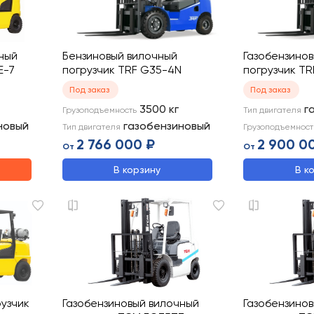
ный
Бензиновый вилочный
Газобензино
E-7
погрузчик TRF G35-4N
погрузчик T
Под заказ
Под заказ
3500
кг
г
Грузоподъемность
Тип двигателя
новый
газобензиновый
Тип двигателя
Грузоподъемност
2 766 000 ₽
2 900 0
От
От
В корзину
В к
рузчик
Газобензиновый вилочный
Газобензино