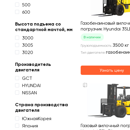
500
600
Газобензиновый вилоч
Высота подъема со
погрузчик Hyundai 35L
стандартной мачтой, мм
3000
В наличии
3005
3500
кг
Грузоподъемность
газобензи
3020
Тип двигателя
Производитель
двигателя
Узнать цену
GCT
HYUNDAI
NISSAN
Страна производства
двигателя
ЮжнаяКорея
Газовый вилочный пог
Япония