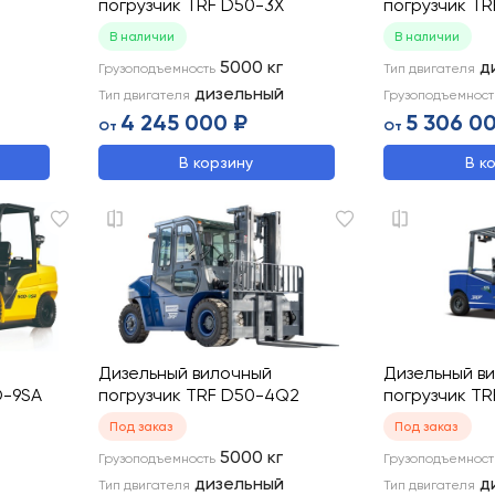
M
погрузчик TRF D50-3X
погрузчик TR
В наличии
В наличии
5000
кг
д
Грузоподъемность
Тип двигателя
дизельный
Тип двигателя
Грузоподъемност
4 245 000 ₽
5 306 0
От
От
В корзину
В к
Дизельный вилочный
Дизельный в
D-9SA
погрузчик TRF D50-4Q2
погрузчик T
Под заказ
Под заказ
5000
кг
Грузоподъемность
Грузоподъемност
дизельный
д
Тип двигателя
Тип двигателя