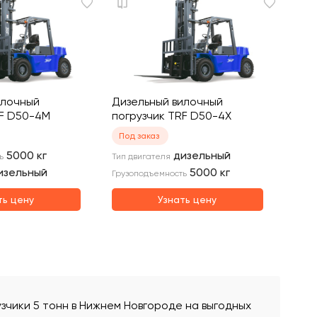
илочный
Дизельный вилочный
RF D50-4M
погрузчик TRF D50-4X
Под заказ
5000
кг
дизельный
ь
Тип двигателя
изельный
5000
кг
Грузоподъемность
ть цену
Узнать цену
узчики 5 тонн в Нижнем Новгороде на выгодных