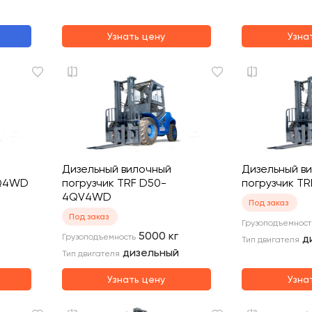
Узнать цену
Узна
Дизельный вилочный
Дизельный в
4Q4WD
погрузчик TRF D50-
погрузчик T
4QV4WD
Под заказ
Под заказ
Грузоподъемност
5000
кг
Грузоподъемность
д
Тип двигателя
дизельный
Тип двигателя
Узнать цену
Узна