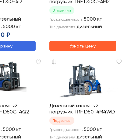
F D50-4i2
погрузчик TRF D50C-4M2
В наличии
изельный
5000
кг
Грузоподъемность
5000
кг
дизельный
ь
Тип двигателя
00 ₽
орзину
Узнать цену
илочный
Дизельный вилочный
RF D50C-4Q2
погрузчик TRF D50-4M4WD
Под заказ
5000
кг
5000
кг
ь
Грузоподъемность
изельный
дизельный
Тип двигателя