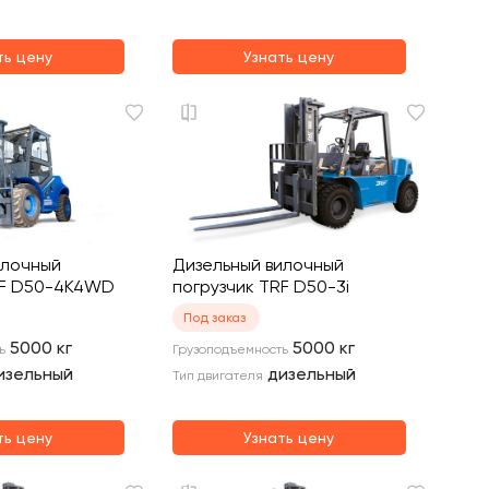
ть цену
Узнать цену
илочный
Дизельный вилочный
RF D50-4K4WD
погрузчик TRF D50-3i
Под заказ
5000
кг
5000
кг
ь
Грузоподъемность
изельный
дизельный
Тип двигателя
ть цену
Узнать цену