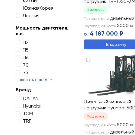
Китай
погрузчик TRF D50-3
ЮжнаяКорея
В наличии
Япония
дизельный
Тип двигателя
5000
кг
Грузоподъемность
Мощность двигателя,
4 187 000 ₽
л.с.
От
112
В корзину
115
116
70
75
Показать еще 6
Бренд
DALIAN
Дизельный вилочный
Hyundai
погрузчик Hyundai 50
TCM
Под заказ
TRF
5000
кг
Грузоподъемность
дизельный
Тип двигателя