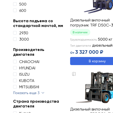
500
600
Дизельный вилочный
Высота подъема со
погрузчик TRF D50C-
стандартной мачтой, мм
2930
В наличии
3000
5000
кг
Грузоподъемность
дизельный
Тип двигателя
Производитель
3 327 000 ₽
От
двигателя
В корзину
CHAOCHAI
HYUNDAI
ISUZU
KUBOTA
MITSUBISHI
Показать еще 3
Страна производства
двигателя
Дизельный вилочный