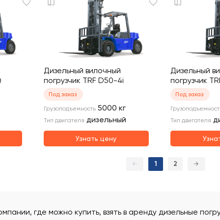
Дизельный вилочный
Дизельный в
Q
погрузчик TRF D50-4i
погрузчик T
Под заказ
Под заказ
5000
кг
Грузоподъемность
Грузоподъемност
дизельный
д
Тип двигателя
Тип двигателя
Узнать цену
Узна
←
1
2
→
омпании, где можно купить, взять в аренду дизельные погр