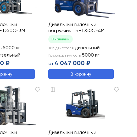
илочный
Дизельный вилочный
RF D50C-3M
погрузчик TRF D50C-4M
В наличии
5000
кг
дизельный
ь
Тип двигателя
изельный
5000
кг
Грузоподъемность
00 ₽
4 047 000 ₽
От
орзину
В корзину
илочный
Дизельный вилочный