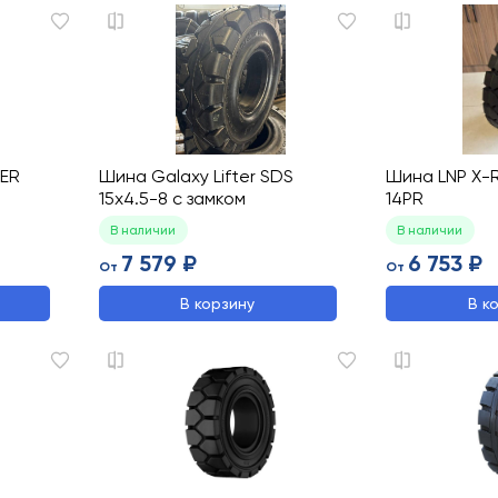
TER
Шина Galaxy Lifter SDS
Шина LNP X-
15x4.5-8 с замком
14PR
В наличии
В наличии
7 579 ₽
6 753 ₽
От
От
В корзину
В к