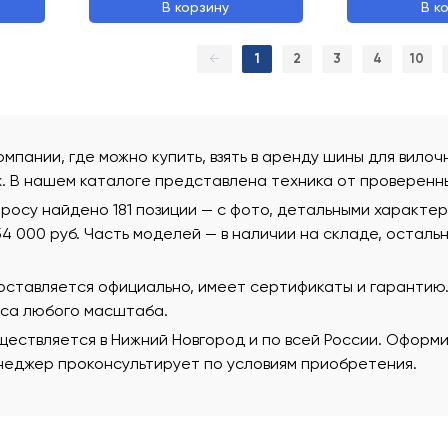
В корзину
В к
←
1
2
3
4
10
омпании, где можно купить, взять в аренду шины для вило
х. В нашем каталоге представлена техника от проверенн
росу найдено 181 позиции — с фото, детальными характе
154 000 руб. Часть моделей — в наличии на складе, остал
поставляется официально, имеет сертификаты и гаранти
еса любого масштаба.
ествляется в Нижний Новгород и по всей России. Оформи
еджер проконсультирует по условиям приобретения.