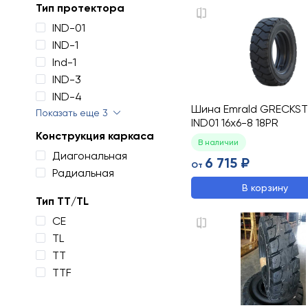
Тип протектора
IND-01
IND-1
Ind-1
IND-3
IND-4
Шина Emrald GRECKS
Показать еще 3
IND01 16x6-8 18PR
Конструкция каркаса
В наличии
Диагональная
6 715 ₽
От
Радиальная
В корзину
Тип TT/TL
CE
TL
TT
TTF