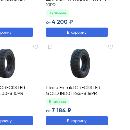
10PR
В наличии
4 200 ₽
От
орзину
В корзину
 GRECKSTER
Шина Emrald GRECKSTER
.00-8 10PR
GOLD IND01 16x6-8 18PR
В наличии
7 184 ₽
От
орзину
В корзину