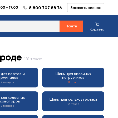
8 800 707 88 76
:00 - 17:00
Заказать звонок
Найти
Корзина
ороде
181 товар
для портов и
Шины для вилочных
ерминалов
погрузчиков
7 товаров
181 товар
для колесных
Шины для сельхозтехники
скаваторов
121 товар
8 товаров