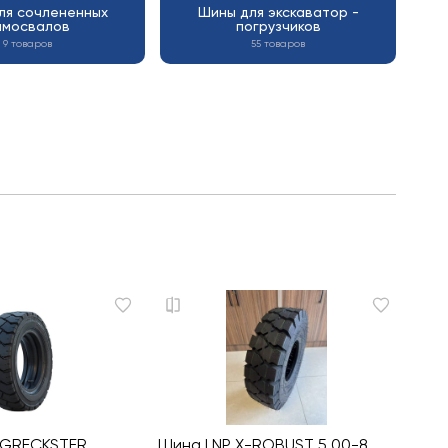
ля сочлененных
Шины для экскаватор -
амосвалов
погрузчиков
9 товаров
55 товаров
 GRECKSTER
Шина LNP X-ROBUST 5.00-8