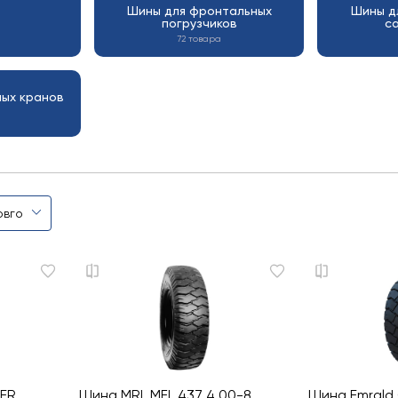
Шины для фронтальных
Шины д
погрузчиков
с
72 товара
ных кранов
TER
Шина MRL MFL 437 4.00-8
Шина Emrald