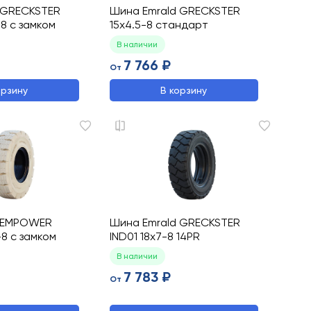
 GRECKSTER
Шина Emrald GRECKSTER
8 с замком
15x4.5-8 стандарт
В наличии
7 766 ₽
От
орзину
В корзину
d EMPOWER
Шина Emrald GRECKSTER
-8 с замком
IND01 18x7-8 14PR
В наличии
7 783 ₽
От