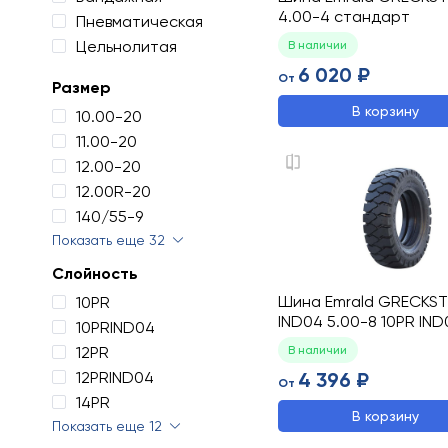
4.00-4 стандарт
Пневматическая
Цельнолитая
В наличии
6 020 ₽
От
Размер
В корзину
10.00-20
11.00-20
12.00-20
12.00R-20
140/55-9
Показать еще 32
Слойность
Шина Emrald GRECKS
10PR
IND04 5.00-8 10PR IND
10PRIND04
12PR
В наличии
12PRIND04
4 396 ₽
От
14PR
В корзину
Показать еще 12