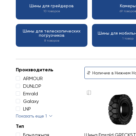
Шины для грейдеров
Камеры
10 товаров
69 товаров
Шины для телескопических
Шины для мобиль
погрузчиков
1 товар
8 товаров
Производитель
ARMOUR
DUNLOP
Emrald
Galaxy
LNP
Показать еще 1
Тип
Бандажная
Шина Emrald GRECKS