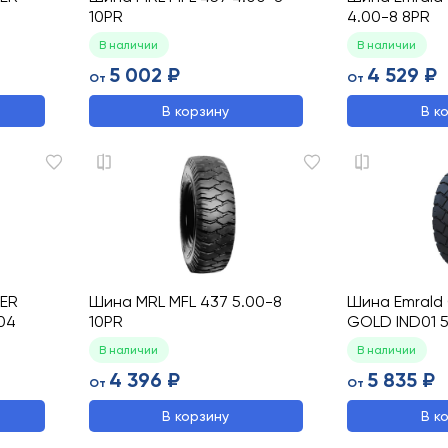
10PR
4.00-8 8PR
В наличии
В наличии
5 002 ₽
4 529 ₽
От
От
В корзину
В к
TER
Шина MRL MFL 437 5.00-8
Шина Emrald
04
10PR
GOLD IND01 5
В наличии
В наличии
4 396 ₽
5 835 ₽
От
От
В корзину
В к