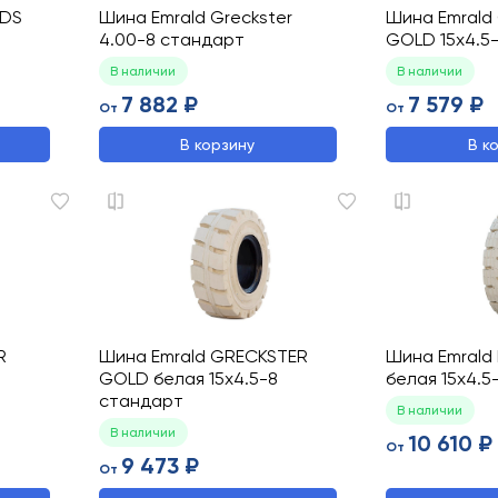
SDS
Шина Emrald Greckster
Шина Emrald
4.00-8 стандарт
GOLD 15x4.5-
В наличии
В наличии
7 882 ₽
7 579 ₽
От
От
В корзину
В к
R
Шина Emrald GRECKSTER
Шина Emral
GOLD белая 15x4.5-8
белая 15x4.5
стандарт
В наличии
В наличии
10 610 ₽
От
9 473 ₽
От