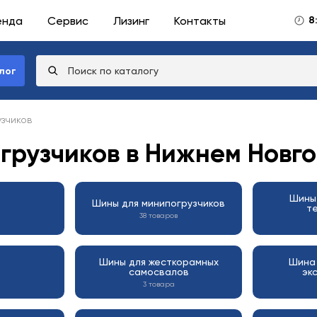
енда
Сервис
Лизинг
Контакты
8
лог
зчиков
грузчиков в Нижнем Новг
Шины 
Шины для минипогрузчиков
т
38 товаров
Шины для жесткорамных
Шина 
самосвалов
эк
3 товара