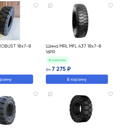
ROBUST 18x7-8
Шина MRL MFL 437 18x7-8
16PR
В наличии
7 275 ₽
От
орзину
В корзину