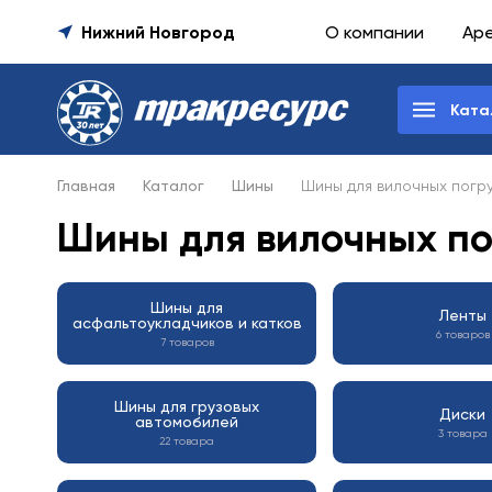
Нижний Новгород
О компании
Ар
Ката
Главная
Каталог
Шины
Шины для вилочных погру
Шины для вилочных по
Шины для
Ленты
асфальтоукладчиков и катков
6 товаров
7 товаров
Шины для грузовых
Диски
автомобилей
3 товара
22 товара