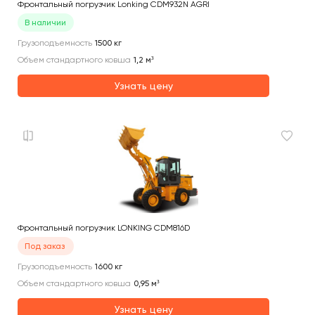
Фронтальный погрузчик Lonking CDM932N AGRI
В наличии
Грузоподъемность
1500
кг
Объем стандартного ковша
1,2
м³
Узнать цену
Фронтальный погрузчик LONKING CDM816D
Под заказ
Грузоподъемность
1600
кг
Объем стандартного ковша
0,95
м³
Узнать цену