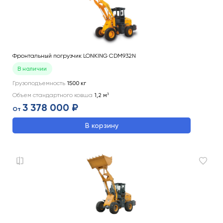
Фронтальный погрузчик LONKING CDM932N
В наличии
Грузоподъемность
1500
кг
Объем стандартного ковша
1,2
м³
3 378 000 ₽
От
В корзину